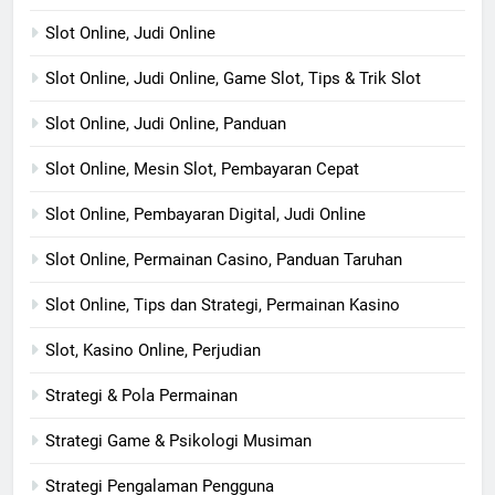
Slot Online, Judi Online
Slot Online, Judi Online, Game Slot, Tips & Trik Slot
Slot Online, Judi Online, Panduan
Slot Online, Mesin Slot, Pembayaran Cepat
Slot Online, Pembayaran Digital, Judi Online
Slot Online, Permainan Casino, Panduan Taruhan
Slot Online, Tips dan Strategi, Permainan Kasino
Slot, Kasino Online, Perjudian
Strategi & Pola Permainan
Strategi Game & Psikologi Musiman
Strategi Pengalaman Pengguna