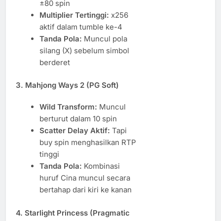
±80 spin
Multiplier Tertinggi:
x256
aktif dalam tumble ke-4
Tanda Pola:
Muncul pola
silang (X) sebelum simbol
berderet
3.
Mahjong Ways 2 (PG Soft)
Wild Transform:
Muncul
berturut dalam 10 spin
Scatter Delay Aktif:
Tapi
buy spin menghasilkan RTP
tinggi
Tanda Pola:
Kombinasi
huruf Cina muncul secara
bertahap dari kiri ke kanan
4.
Starlight Princess (Pragmatic