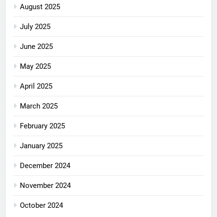
August 2025
July 2025
June 2025
May 2025
April 2025
March 2025
February 2025
January 2025
December 2024
November 2024
October 2024