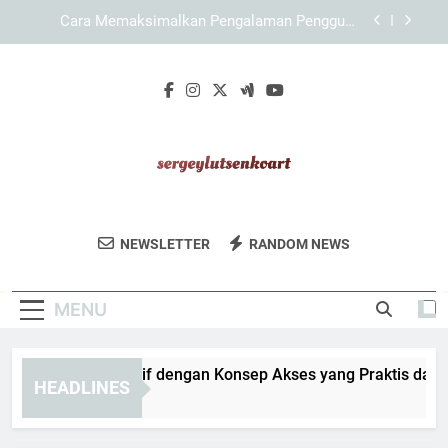
Skip
Panduan Mengenal Sistem Akses TIARA4D
to
secara Detail
content
CORLASLOT Link Alternatif Terbaru untuk
Pengalaman Akses Lebih Nyaman
KAYA787 Alternatif dengan Konsep Akses yang
Praktis dan Konsisten
Cara Memaksimalkan Pengalaman Pengguna
saat Membuka LEBAH4D
Panduan Mengenal Sistem Akses TIARA4D
secara Detail
Sergey Lutsenko
Jelajahi Karya Seni Dan Fotografi Dari
CORLASLOT Link Alternatif Terbaru untuk
NEWSLETTER
RANDOM NEWS
Art
Pengalaman Akses Lebih Nyaman
Sergey Lutsenko. Temukan Koleksi Yang
Unik Dan Inspiratif.
MENU
YA787 Alternatif dengan Konsep Akses yang Praktis dan Kons
HEADLINES
Weeks Ago