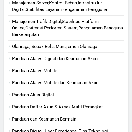
Manajemen Server,Kontrol Beban,Infrastruktur
Digital,Stabilitas Layanan,Pengalaman Pengguna
Manajemen Trafik Digital,Stabilitas Platform
Online,Optimasi Performa Sistem,Pengalaman Pengguna
Berkelanjutan
Olahraga, Sepak Bola, Manajemen Olahraga
Panduan Akses Digital dan Keamanan Akun
Panduan Akses Mobile
Panduan Akses Mobile dan Keamanan Akun
Panduan Akun Digital
Panduan Daftar Akun & Akses Multi Perangkat
Panduan dan Keamanan Bermain
Panduan Digital, User Experience, Tips Teknologi,