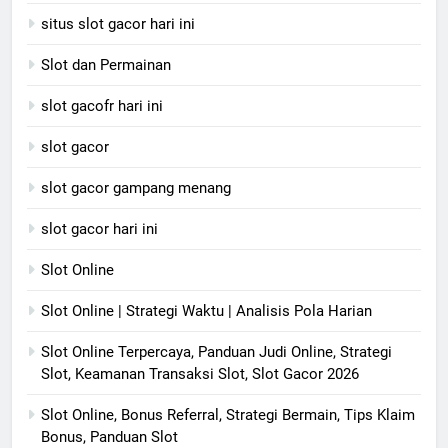
situs slot gacor hari ini
Slot dan Permainan
slot gacofr hari ini
slot gacor
slot gacor gampang menang
slot gacor hari ini
Slot Online
Slot Online | Strategi Waktu | Analisis Pola Harian
Slot Online Terpercaya, Panduan Judi Online, Strategi
Slot, Keamanan Transaksi Slot, Slot Gacor 2026
Slot Online, Bonus Referral, Strategi Bermain, Tips Klaim
Bonus, Panduan Slot