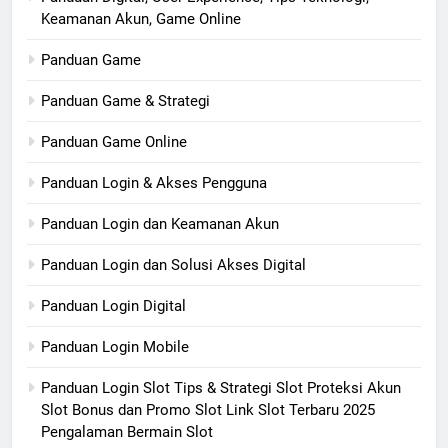
Keamanan Akun, Game Online
Panduan Game
Panduan Game & Strategi
Panduan Game Online
Panduan Login & Akses Pengguna
Panduan Login dan Keamanan Akun
Panduan Login dan Solusi Akses Digital
Panduan Login Digital
Panduan Login Mobile
Panduan Login Slot Tips & Strategi Slot Proteksi Akun
Slot Bonus dan Promo Slot Link Slot Terbaru 2025
Pengalaman Bermain Slot