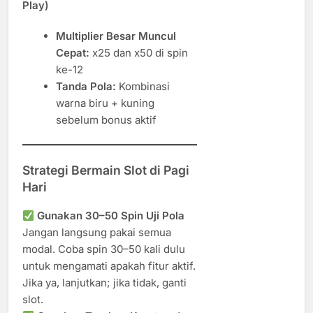
Play)
Multiplier Besar Muncul
Cepat:
x25 dan x50 di spin
ke-12
Tanda Pola:
Kombinasi
warna biru + kuning
sebelum bonus aktif
Strategi Bermain Slot di Pagi
Hari
Gunakan 30–50 Spin Uji Pola
Jangan langsung pakai semua
modal. Coba spin 30–50 kali dulu
untuk mengamati apakah fitur aktif.
Jika ya, lanjutkan; jika tidak, ganti
slot.