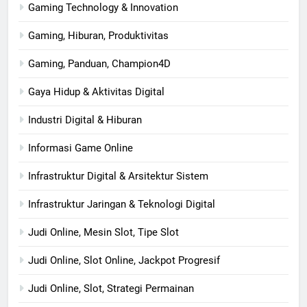
Gaming Technology & Innovation
Gaming, Hiburan, Produktivitas
Gaming, Panduan, Champion4D
Gaya Hidup & Aktivitas Digital
Industri Digital & Hiburan
Informasi Game Online
Infrastruktur Digital & Arsitektur Sistem
Infrastruktur Jaringan & Teknologi Digital
Judi Online, Mesin Slot, Tipe Slot
Judi Online, Slot Online, Jackpot Progresif
Judi Online, Slot, Strategi Permainan