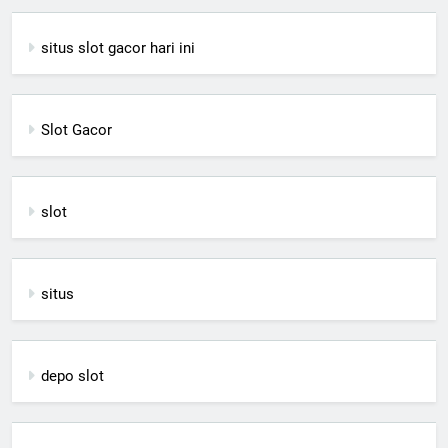
situs slot gacor hari ini
Slot Gacor
slot
situs
depo slot