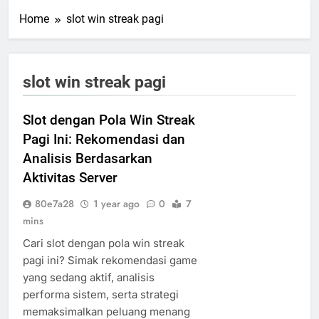
Home
slot win streak pagi
slot win streak pagi
Slot dengan Pola Win Streak
Pagi Ini: Rekomendasi dan
Analisis Berdasarkan
Aktivitas Server
80e7a28
1 year ago
0
7
mins
Cari slot dengan pola win streak
pagi ini? Simak rekomendasi game
yang sedang aktif, analisis
performa sistem, serta strategi
memaksimalkan peluang menang