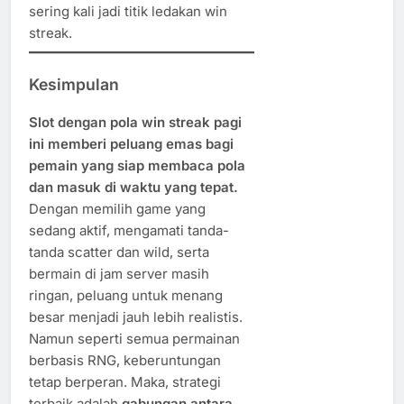
sering kali jadi titik ledakan win
streak.
Kesimpulan
Slot dengan pola win streak pagi
ini memberi peluang emas bagi
pemain yang siap membaca pola
dan masuk di waktu yang tepat.
Dengan memilih game yang
sedang aktif, mengamati tanda-
tanda scatter dan wild, serta
bermain di jam server masih
ringan, peluang untuk menang
besar menjadi jauh lebih realistis.
Namun seperti semua permainan
berbasis RNG, keberuntungan
tetap berperan. Maka, strategi
terbaik adalah
gabungan antara