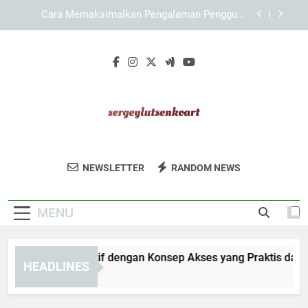
Skip
Panduan Mengenal Sistem Akses TIARA4D
to
secara Detail
content
CORLASLOT Link Alternatif Terbaru untuk
Pengalaman Akses Lebih Nyaman
KAYA787 Alternatif dengan Konsep Akses yang
Praktis dan Konsisten
Cara Memaksimalkan Pengalaman Pengguna
saat Membuka LEBAH4D
Panduan Mengenal Sistem Akses TIARA4D
secara Detail
Sergey Lutsenko
Jelajahi Karya Seni Dan Fotografi Dari
CORLASLOT Link Alternatif Terbaru untuk
NEWSLETTER
RANDOM NEWS
Art
Pengalaman Akses Lebih Nyaman
Sergey Lutsenko. Temukan Koleksi Yang
Unik Dan Inspiratif.
MENU
YA787 Alternatif dengan Konsep Akses yang Praktis dan Kons
HEADLINES
Weeks Ago