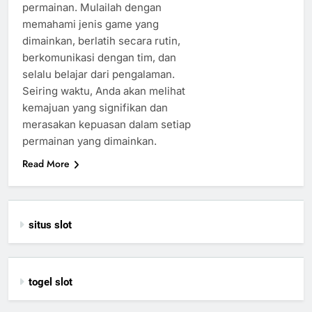
permainan. Mulailah dengan
memahami jenis game yang
dimainkan, berlatih secara rutin,
berkomunikasi dengan tim, dan
selalu belajar dari pengalaman.
Seiring waktu, Anda akan melihat
kemajuan yang signifikan dan
merasakan kepuasan dalam setiap
permainan yang dimainkan.
Read More
situs slot
togel slot