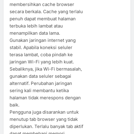
membersihkan cache browser
secara berkala. Cache yang terlalu
penuh dapat membuat halaman
terbuka lebih lambat atau
menampilkan data lama.
Gunakan jaringan internet yang
stabil. Apabila koneksi seluler
terasa lambat, coba pindah ke
jaringan Wi-Fi yang lebih kuat.
Sebaliknya, jika Wi-Fi bermasalah,
gunakan data seluler sebagai
alternatif. Perubahan jaringan
sering kali membantu ketika
halaman tidak merespons dengan
baik.
Pengguna juga disarankan untuk
menutup tab browser yang tidak
diperlukan. Terlalu banyak tab aktif
dapat membebani memori