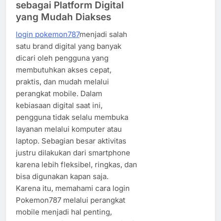
sebagai Platform Digital
yang Mudah Diakses
login pokemon787
menjadi salah
satu brand digital yang banyak
dicari oleh pengguna yang
membutuhkan akses cepat,
praktis, dan mudah melalui
perangkat mobile. Dalam
kebiasaan digital saat ini,
pengguna tidak selalu membuka
layanan melalui komputer atau
laptop. Sebagian besar aktivitas
justru dilakukan dari smartphone
karena lebih fleksibel, ringkas, dan
bisa digunakan kapan saja.
Karena itu, memahami cara login
Pokemon787 melalui perangkat
mobile menjadi hal penting,