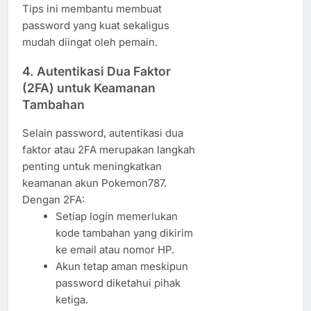
Tips ini membantu membuat
password yang kuat sekaligus
mudah diingat oleh pemain.
4. Autentikasi Dua Faktor
(2FA) untuk Keamanan
Tambahan
Selain password, autentikasi dua
faktor atau 2FA merupakan langkah
penting untuk meningkatkan
keamanan akun Pokemon787.
Dengan 2FA:
Setiap login memerlukan
kode tambahan yang dikirim
ke email atau nomor HP.
Akun tetap aman meskipun
password diketahui pihak
ketiga.