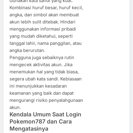
Gunakan kata sandi yang kuat.
Kombinasi huruf besar, huruf kecil,
angka, dan simbol akan membuat
akun lebih sulit ditebak. Hindari
menggunakan informasi pribadi
yang mudah diketahui, seperti
tanggal lahir, nama panggilan, atau
angka berurutan.
Pengguna juga sebaiknya rutin
mengecek aktivitas akun. Jika
menemukan hal yang tidak biasa,
segera ubah kata sandi. Kebiasaan
ini menunjukkan kesadaran
keamanan yang baik dan dapat
mengurangi risiko penyalahgunaan
akun.
Kendala Umum Saat Login
Pokemon787 dan Cara
Mengatasinya