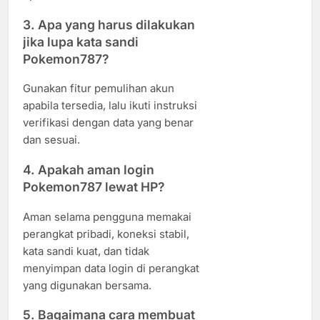
3. Apa yang harus dilakukan
jika lupa kata sandi
Pokemon787?
Gunakan fitur pemulihan akun
apabila tersedia, lalu ikuti instruksi
verifikasi dengan data yang benar
dan sesuai.
4. Apakah aman login
Pokemon787 lewat HP?
Aman selama pengguna memakai
perangkat pribadi, koneksi stabil,
kata sandi kuat, dan tidak
menyimpan data login di perangkat
yang digunakan bersama.
5. Bagaimana cara membuat