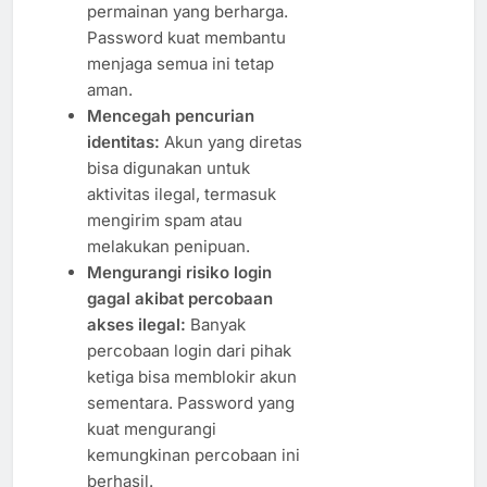
permainan yang berharga.
Password kuat membantu
menjaga semua ini tetap
aman.
Mencegah pencurian
identitas:
Akun yang diretas
bisa digunakan untuk
aktivitas ilegal, termasuk
mengirim spam atau
melakukan penipuan.
Mengurangi risiko login
gagal akibat percobaan
akses ilegal:
Banyak
percobaan login dari pihak
ketiga bisa memblokir akun
sementara. Password yang
kuat mengurangi
kemungkinan percobaan ini
berhasil.