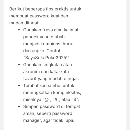
Berikut beberapa tips praktis untuk
membuat password kuat dan
mudah diingat:
Gunakan frasa atau kalimat
pendek yang diubah
menjadi kombinasi huruf
dan angka. Contoh:
“SayaSukaPoke2025!”
Gunakan singkatan atau
akronim dari kata-kata
favorit yang mudah diingat.
Tambahkan simbol untuk
meningkatkan kompleksitas,
misalnya “@”, “#”, atau “$”.
Simpan password di tempat
aman, seperti password
manager, agar tidak lupa.