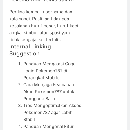
Periksa kembali username dan
kata sandi. Pastikan tidak ada
kesalahan huruf besar, huruf kecil,
angka, simbol, atau spasi yang
tidak sengaja ikut tertulis.
Internal Linking
Suggestion
Panduan Mengatasi Gagal
Login Pokemon787 di
Perangkat Mobile
Cara Menjaga Keamanan
Akun Pokemon787 untuk
Pengguna Baru
Tips Mengoptimalkan Akses
Pokemon787 agar Lebih
Stabil
Panduan Mengenal Fitur