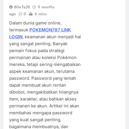
80e7a28
9 months
ago
0
6 mins
Dalam dunia game online,
termasuk
POKEMON787 LINK
LOGIN
, keamanan akun menjadi hal
yang sangat penting. Banyak
pemain fokus pada strategi
permainan atau koleksi Pokémon
mereka, tetapi sering mengabaikan
aspek keamanan akun, terutama
password. Password yang lemah
dapat membuat akun rentan
dibobol, mengakibatkan hilangnya
item, karakter, atau bahkan akses
permanen ke akun. Artikel ini akan
membahas mengapa password
yang kuat sangat penting,
bagaimana membuatnya, dan