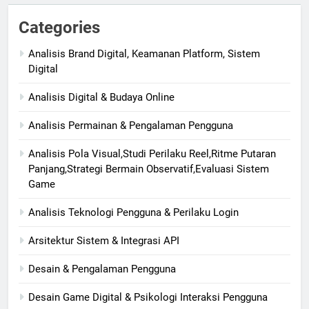
Categories
Analisis Brand Digital, Keamanan Platform, Sistem
Digital
Analisis Digital & Budaya Online
Analisis Permainan & Pengalaman Pengguna
Analisis Pola Visual,Studi Perilaku Reel,Ritme Putaran
Panjang,Strategi Bermain Observatif,Evaluasi Sistem
Game
Analisis Teknologi Pengguna & Perilaku Login
Arsitektur Sistem & Integrasi API
Desain & Pengalaman Pengguna
Desain Game Digital & Psikologi Interaksi Pengguna