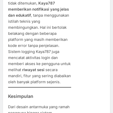
tidak ditemukan,
Kaya787
memberikan notifikasi yang jelas
dan edukatif
, tanpa menggunakan
istilah teknis yang
membingungkan. Hal ini bertolak
belakang dengan beberapa
platform yang masih memberikan
kode error tanpa penjelasan.
Sistem logging Kaya787 juga
mencatat aktivitas login dan
memberi akses ke pengguna untuk
melihat
riwayat sesi
secara
mandiri, fitur yang sering diabaikan
oleh banyak platform sejenis.
Kesimpulan
Dari desain antarmuka yang ramah
pengguna hingga sistem