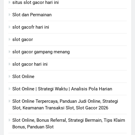
situs slot gacor hari ini
Slot dan Permainan
slot gacofr hari ini
slot gacor
slot gacor gampang menang
slot gacor hari ini
Slot Online
Slot Online | Strategi Waktu | Analisis Pola Harian
Slot Online Terpercaya, Panduan Judi Online, Strategi
Slot, Keamanan Transaksi Slot, Slot Gacor 2026
Slot Online, Bonus Referral, Strategi Bermain, Tips Klaim
Bonus, Panduan Slot