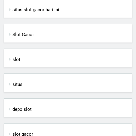
situs slot gacor hari ini
Slot Gacor
slot
situs
depo slot
slot gacor