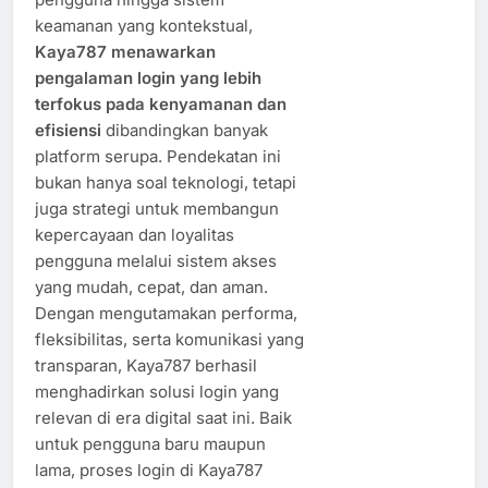
keamanan yang kontekstual,
Kaya787 menawarkan
pengalaman login yang lebih
terfokus pada kenyamanan dan
efisiensi
dibandingkan banyak
platform serupa. Pendekatan ini
bukan hanya soal teknologi, tetapi
juga strategi untuk membangun
kepercayaan dan loyalitas
pengguna melalui sistem akses
yang mudah, cepat, dan aman.
Dengan mengutamakan performa,
fleksibilitas, serta komunikasi yang
transparan, Kaya787 berhasil
menghadirkan solusi login yang
relevan di era digital saat ini. Baik
untuk pengguna baru maupun
lama, proses login di Kaya787