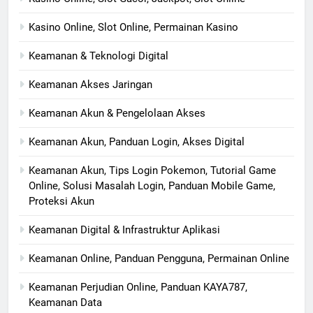
Kasino Online, Slot Online, Permainan Kasino
Keamanan & Teknologi Digital
Keamanan Akses Jaringan
Keamanan Akun & Pengelolaan Akses
Keamanan Akun, Panduan Login, Akses Digital
Keamanan Akun, Tips Login Pokemon, Tutorial Game
Online, Solusi Masalah Login, Panduan Mobile Game,
Proteksi Akun
Keamanan Digital & Infrastruktur Aplikasi
Keamanan Online, Panduan Pengguna, Permainan Online
Keamanan Perjudian Online, Panduan KAYA787,
Keamanan Data