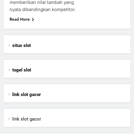
memberikan nilai tambah yang
nyata dibandingkan kompetitor.
Read More
situs slot
togel slot
link slot gacor
link slot gacor