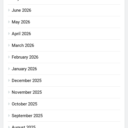
June 2026
May 2026
April 2026
March 2026
February 2026
January 2026
December 2025
November 2025
October 2025
September 2025
August 2025