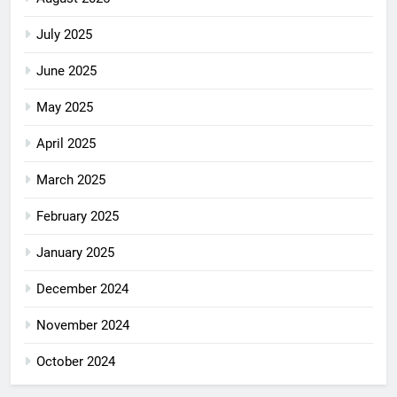
July 2025
June 2025
May 2025
April 2025
March 2025
February 2025
January 2025
December 2024
November 2024
October 2024