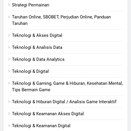
Strategi Permainan
Taruhan Online, SBOBET, Perjudian Online, Panduan
Taruhan
Teknologi & Akses Digital
Teknologi & Analisis Data
Teknologi & Data Analytics
Teknologi & Digital
Teknologi & Gaming, Game & Hiburan, Kesehatan Mental,
Tips Bermain Game
Teknologi & Hiburan Digital / Analisis Game Interaktif
Teknologi & Keamanan Akses Digital
Teknologi & Keamanan Digital