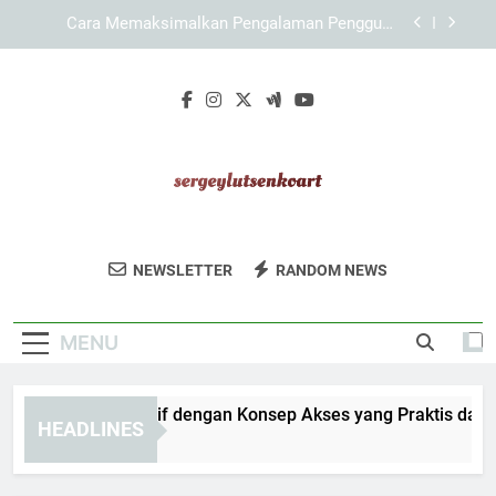
Skip
Panduan Mengenal Sistem Akses TIARA4D
to
secara Detail
content
CORLASLOT Link Alternatif Terbaru untuk
Pengalaman Akses Lebih Nyaman
KAYA787 Alternatif dengan Konsep Akses yang
Praktis dan Konsisten
Cara Memaksimalkan Pengalaman Pengguna
saat Membuka LEBAH4D
Panduan Mengenal Sistem Akses TIARA4D
secara Detail
Sergey Lutsenko
Jelajahi Karya Seni Dan Fotografi Dari
CORLASLOT Link Alternatif Terbaru untuk
NEWSLETTER
RANDOM NEWS
Art
Pengalaman Akses Lebih Nyaman
Sergey Lutsenko. Temukan Koleksi Yang
Unik Dan Inspiratif.
MENU
YA787 Alternatif dengan Konsep Akses yang Praktis dan Kons
HEADLINES
Weeks Ago