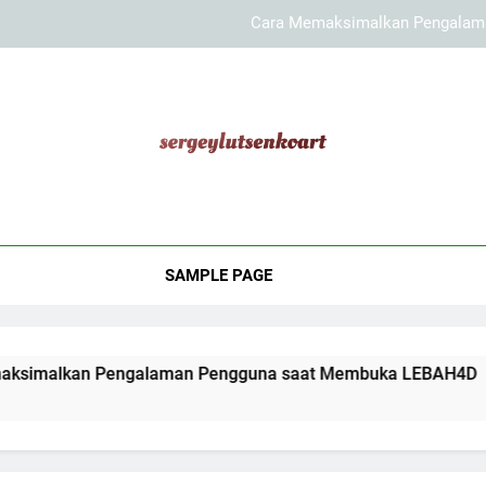
Cara Memaksimalkan Pengalam
Panduan Mengenal
CORLASLOT Link Alternatif Terbaru 
KAYA787 Alternatif dengan Kon
gey Lutsenko Art
Cara Memaksimalkan Pengalam
arya Seni Dan Fotografi Dari Sergey Lutsenko. Temukan Koleksi 
Panduan Mengenal
SAMPLE PAGE
CORLASLOT Link Alternatif Terbaru 
 Pengalaman Pengguna saat Membuka LEBAH4D
Pandu
4 Week