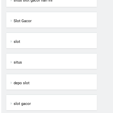
situs slot gacor hari ini
Slot Gacor
slot
situs
depo slot
slot gacor