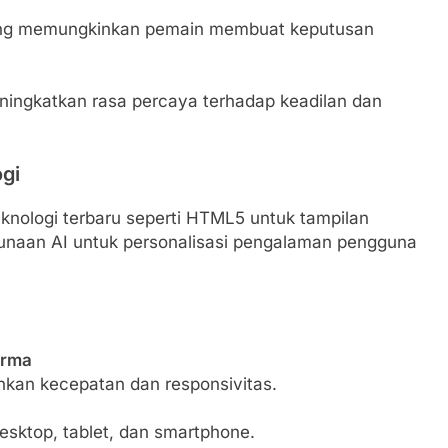
ukung memungkinkan pemain membuat keputusan
ingkatkan rasa percaya terhadap keadilan dan
gi
eknologi terbaru seperti HTML5 untuk tampilan
ggunaan AI untuk personalisasi pengalaman pengguna
orma
kan kecepatan dan responsivitas.
esktop, tablet, dan smartphone.