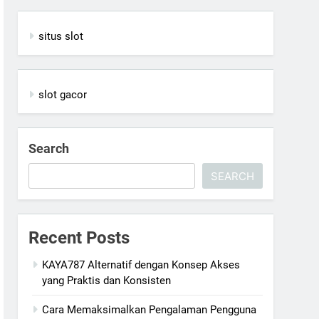
situs slot
slot gacor
Search
SEARCH
Recent Posts
KAYA787 Alternatif dengan Konsep Akses
yang Praktis dan Konsisten
Cara Memaksimalkan Pengalaman Pengguna