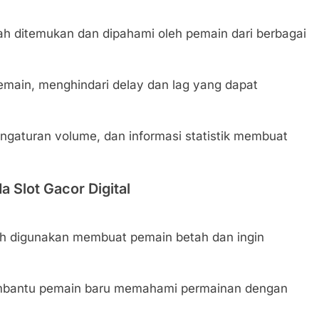
h ditemukan dan dipahami oleh pemain dari berbagai
emain, menghindari delay dan lag yang dapat
engaturan volume, dan informasi statistik membuat
a Slot Gacor Digital
 digunakan membuat pemain betah dan ingin
embantu pemain baru memahami permainan dengan