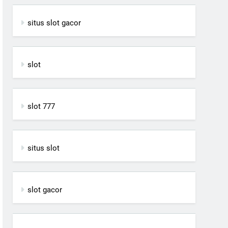
situs slot gacor
slot
slot 777
situs slot
slot gacor