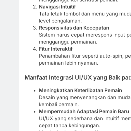
Navigasi Intuitif
Tata letak tombol dan menu yang muda
level pengalaman.
Responsivitas dan Kecepatan
Sistem harus cepat merespons input p
mengganggu permainan.
Fitur Interaktif
Penambahan fitur seperti auto-spin, p
permainan lebih nyaman.
Manfaat Integrasi UI/UX yang Baik pad
Meningkatkan Keterlibatan Pemain
Desain yang menyenangkan dan mudah
kembali bermain.
Mempermudah Adaptasi Pemain Baru
UI/UX yang sederhana dan intuitif m
cepat tanpa kebingungan.