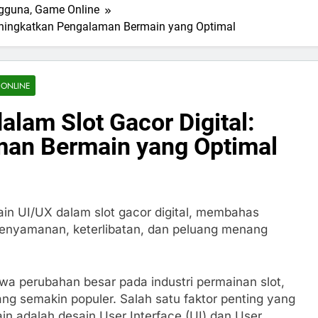
ngguna, Game Online
 Meningkatkan Pengalaman Bermain yang Optimal
 ONLINE
alam Slot Gacor Digital:
an Bermain yang Optimal
sain UI/UX dalam slot gacor digital, membahas
enyamanan, keterlibatan, dan peluang menang
wa perubahan besar pada industri permainan slot,
ang semakin populer. Salah satu faktor penting yang
 adalah desain User Interface (UI) dan User