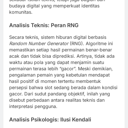
budaya digital yang memperkuat identitas
komunitas.
Analisis Teknis: Peran RNG
Secara teknis, sistem hiburan digital berbasis
Random Number Generator
(RNG). Algoritme ini
memastikan setiap hasil permainan benar-benar
acak dan tidak bisa diprediksi. Artinya, tidak ada
waktu atau pola yang dapat menjamin suatu
permainan terasa lebih “gacor”. Meski demikian,
pengalaman pemain yang kebetulan mendapat
hasil positif di momen tertentu membentuk
persepsi bahwa slot sedang berada dalam kondisi
gacor. Dari sudut pandang objektif, inilah yang
disebut perbedaan antara realitas teknis dan
interpretasi pengguna.
Analisis Psikologis: Ilusi Kendali