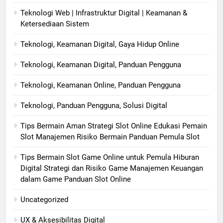
Teknologi Web | Infrastruktur Digital | Keamanan &
Ketersediaan Sistem
Teknologi, Keamanan Digital, Gaya Hidup Online
Teknologi, Keamanan Digital, Panduan Pengguna
Teknologi, Keamanan Online, Panduan Pengguna
Teknologi, Panduan Pengguna, Solusi Digital
Tips Bermain Aman Strategi Slot Online Edukasi Pemain
Slot Manajemen Risiko Bermain Panduan Pemula Slot
Tips Bermain Slot Game Online untuk Pemula Hiburan
Digital Strategi dan Risiko Game Manajemen Keuangan
dalam Game Panduan Slot Online
Uncategorized
UX & Aksesibilitas Digital