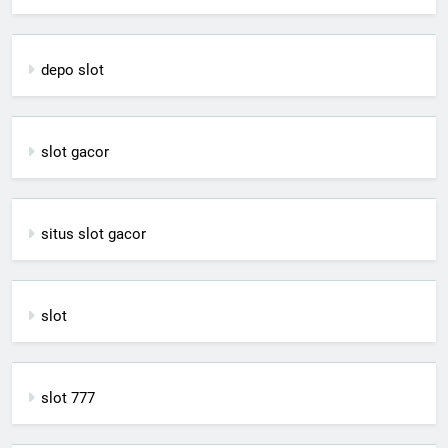
depo slot
slot gacor
situs slot gacor
slot
slot 777