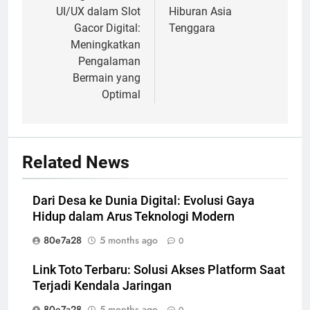
UI/UX dalam Slot
Hiburan Asia
Gacor Digital:
Tenggara
Meningkatkan
Pengalaman
Bermain yang
Optimal
Related News
Dari Desa ke Dunia Digital: Evolusi Gaya
Hidup dalam Arus Teknologi Modern
80e7a28
5 months ago
0
Link Toto Terbaru: Solusi Akses Platform Saat
Terjadi Kendala Jaringan
80e7a28
5 months ago