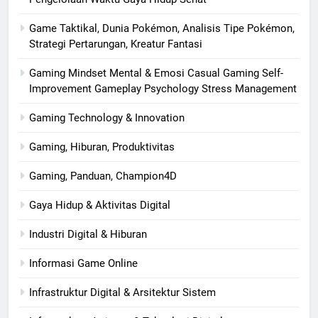
Game Taktikal, Dunia Pokémon, Analisis Tipe Pokémon,
Strategi Pertarungan, Kreatur Fantasi
Gaming Mindset Mental & Emosi Casual Gaming Self-
Improvement Gameplay Psychology Stress Management
Gaming Technology & Innovation
Gaming, Hiburan, Produktivitas
Gaming, Panduan, Champion4D
Gaya Hidup & Aktivitas Digital
Industri Digital & Hiburan
Informasi Game Online
Infrastruktur Digital & Arsitektur Sistem