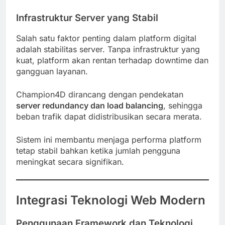
Infrastruktur Server yang Stabil
Salah satu faktor penting dalam platform digital
adalah stabilitas server. Tanpa infrastruktur yang
kuat, platform akan rentan terhadap downtime dan
gangguan layanan.
Champion4D dirancang dengan pendekatan
server redundancy dan load balancing
, sehingga
beban trafik dapat didistribusikan secara merata.
Sistem ini membantu menjaga performa platform
tetap stabil bahkan ketika jumlah pengguna
meningkat secara signifikan.
Integrasi Teknologi Web Modern
Penggunaan Framework dan Teknologi