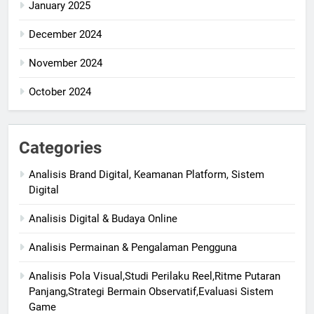
January 2025
December 2024
November 2024
October 2024
Categories
Analisis Brand Digital, Keamanan Platform, Sistem
Digital
Analisis Digital & Budaya Online
Analisis Permainan & Pengalaman Pengguna
Analisis Pola Visual,Studi Perilaku Reel,Ritme Putaran
Panjang,Strategi Bermain Observatif,Evaluasi Sistem
Game