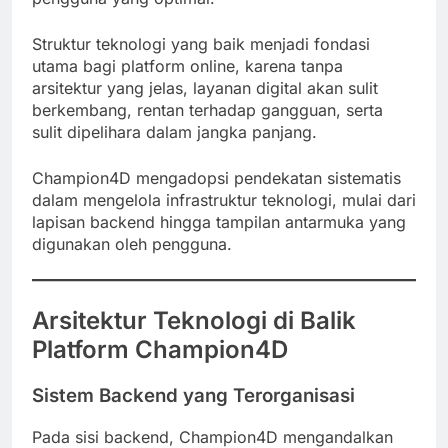
Struktur teknologi yang baik menjadi fondasi
utama bagi platform online, karena tanpa
arsitektur yang jelas, layanan digital akan sulit
berkembang, rentan terhadap gangguan, serta
sulit dipelihara dalam jangka panjang.
Champion4D mengadopsi pendekatan sistematis
dalam mengelola infrastruktur teknologi, mulai dari
lapisan backend hingga tampilan antarmuka yang
digunakan oleh pengguna.
Arsitektur Teknologi di Balik
Platform Champion4D
Sistem Backend yang Terorganisasi
Pada sisi backend, Champion4D mengandalkan