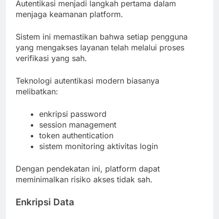
Autentikasi menjadi langkah pertama dalam
menjaga keamanan platform.
Sistem ini memastikan bahwa setiap pengguna
yang mengakses layanan telah melalui proses
verifikasi yang sah.
Teknologi autentikasi modern biasanya
melibatkan:
enkripsi password
session management
token authentication
sistem monitoring aktivitas login
Dengan pendekatan ini, platform dapat
meminimalkan risiko akses tidak sah.
Enkripsi Data