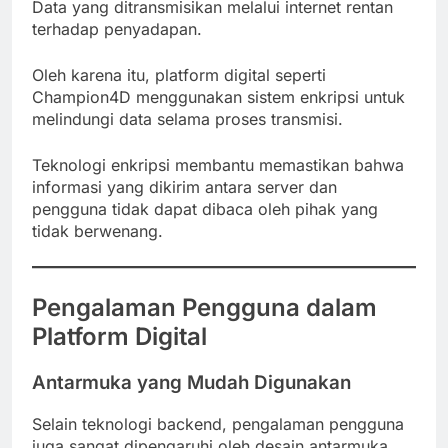
Data yang ditransmisikan melalui internet rentan
terhadap penyadapan.
Oleh karena itu, platform digital seperti
Champion4D menggunakan sistem enkripsi untuk
melindungi data selama proses transmisi.
Teknologi enkripsi membantu memastikan bahwa
informasi yang dikirim antara server dan
pengguna tidak dapat dibaca oleh pihak yang
tidak berwenang.
Pengalaman Pengguna dalam
Platform Digital
Antarmuka yang Mudah Digunakan
Selain teknologi backend, pengalaman pengguna
juga sangat dipengaruhi oleh desain antarmuka.