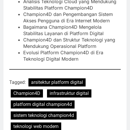
Analisis Teknologi Cloud yang Mendukung
Stabilitas Platform Champion4D
Champion4D dan Pengembangan Sistem
Akses Pengguna di Era Internet Modern
Bagaimana Champion4D Mengelola
Stabilitas Layanan di Platform Digital
Champion4D dan Struktur Teknologi yang
Mendukung Operasional Platform
Evolusi Platform Champion4D di Era
Teknologi Digital Modern
Tagged:
arsitektur platform digital
Champion4D
infrastruktur digital
platform digital champion4d
sistem teknologi champion4d
teknologi web modern