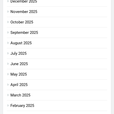
December 2025
November 2025
October 2025
September 2025
August 2025
July 2025
June 2025
May 2025
April 2025
March 2025
February 2025