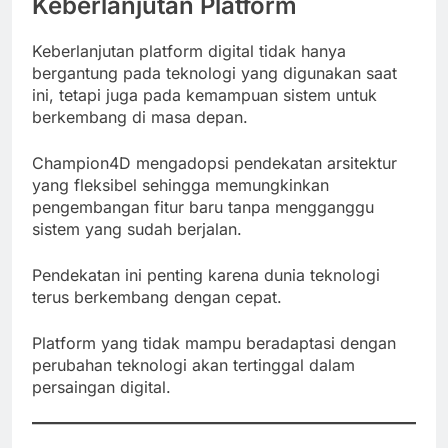
Keberlanjutan Platform
Keberlanjutan platform digital tidak hanya
bergantung pada teknologi yang digunakan saat
ini, tetapi juga pada kemampuan sistem untuk
berkembang di masa depan.
Champion4D mengadopsi pendekatan arsitektur
yang fleksibel sehingga memungkinkan
pengembangan fitur baru tanpa mengganggu
sistem yang sudah berjalan.
Pendekatan ini penting karena dunia teknologi
terus berkembang dengan cepat.
Platform yang tidak mampu beradaptasi dengan
perubahan teknologi akan tertinggal dalam
persaingan digital.