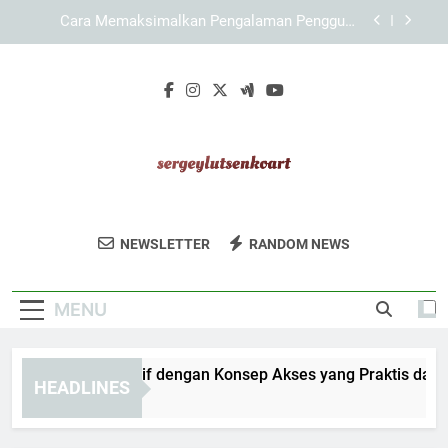
Skip
Panduan Mengenal Sistem Akses TIARA4D
to
secara Detail
content
CORLASLOT Link Alternatif Terbaru untuk
Pengalaman Akses Lebih Nyaman
KAYA787 Alternatif dengan Konsep Akses yang
Praktis dan Konsisten
Cara Memaksimalkan Pengalaman Pengguna
saat Membuka LEBAH4D
Panduan Mengenal Sistem Akses TIARA4D
secara Detail
Sergey Lutsenko
Jelajahi Karya Seni Dan Fotografi Dari
CORLASLOT Link Alternatif Terbaru untuk
NEWSLETTER
RANDOM NEWS
Art
Pengalaman Akses Lebih Nyaman
Sergey Lutsenko. Temukan Koleksi Yang
Unik Dan Inspiratif.
MENU
YA787 Alternatif dengan Konsep Akses yang Praktis dan Kons
HEADLINES
Weeks Ago