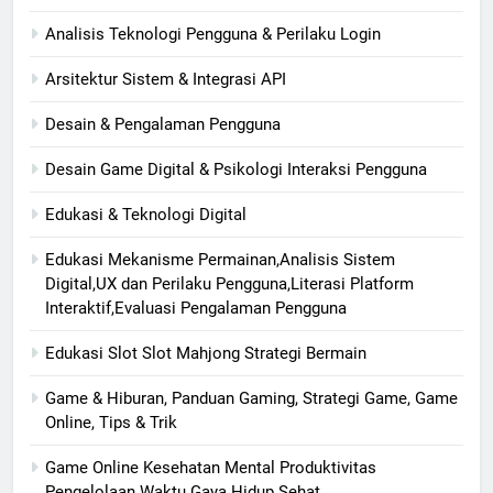
Analisis Teknologi Pengguna & Perilaku Login
Arsitektur Sistem & Integrasi API
Desain & Pengalaman Pengguna
Desain Game Digital & Psikologi Interaksi Pengguna
Edukasi & Teknologi Digital
Edukasi Mekanisme Permainan,Analisis Sistem
Digital,UX dan Perilaku Pengguna,Literasi Platform
Interaktif,Evaluasi Pengalaman Pengguna
Edukasi Slot Slot Mahjong Strategi Bermain
Game & Hiburan, Panduan Gaming, Strategi Game, Game
Online, Tips & Trik
Game Online Kesehatan Mental Produktivitas
Pengelolaan Waktu Gaya Hidup Sehat