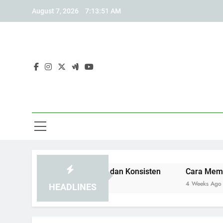
Skip
August 7, 2026
7:13:52 AM
to
content
Ser
Jelajahi K
kses yang Praktis dan Konsisten
Cara Memaksimalkan
4 Weeks Ago
HEADLINES