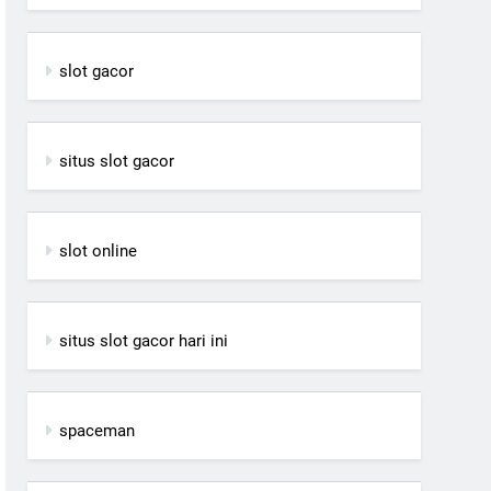
slot gacor
situs slot gacor
slot online
situs slot gacor hari ini
spaceman