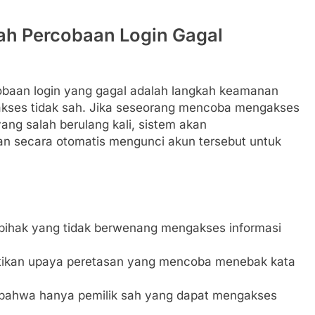
ah Percobaan Login Gagal
obaan login yang gagal adalah langkah keamanan
 akses tidak sah. Jika seseorang mencoba mengakses
g salah berulang kali, sistem akan
n secara otomatis mengunci akun tersebut untuk
ihak yang tidak berwenang mengakses informasi
kan upaya peretasan yang mencoba menebak kata
ahwa hanya pemilik sah yang dapat mengakses