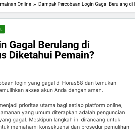
mainan Online
Dampak Percobaan Login Gagal Berulang di 
NE
n Gagal Berulang di
s Diketahui Pemain?
rcobaan login yang gagal di Horas88 dan temukan
memulihkan akses akun Anda dengan aman.
enjadi prioritas utama bagi setiap platform online,
eamanan yang umum diterapkan adalah penguncian
 yang gagal. Meskipun langkah ini dirancang untuk
untuk memahami konsekuensi dan prosedur pemulihan