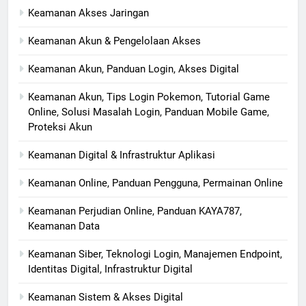
Keamanan Akses Jaringan
Keamanan Akun & Pengelolaan Akses
Keamanan Akun, Panduan Login, Akses Digital
Keamanan Akun, Tips Login Pokemon, Tutorial Game
Online, Solusi Masalah Login, Panduan Mobile Game,
Proteksi Akun
Keamanan Digital & Infrastruktur Aplikasi
Keamanan Online, Panduan Pengguna, Permainan Online
Keamanan Perjudian Online, Panduan KAYA787,
Keamanan Data
Keamanan Siber, Teknologi Login, Manajemen Endpoint,
Identitas Digital, Infrastruktur Digital
Keamanan Sistem & Akses Digital