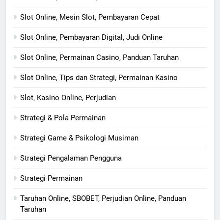
Slot Online, Mesin Slot, Pembayaran Cepat
Slot Online, Pembayaran Digital, Judi Online
Slot Online, Permainan Casino, Panduan Taruhan
Slot Online, Tips dan Strategi, Permainan Kasino
Slot, Kasino Online, Perjudian
Strategi & Pola Permainan
Strategi Game & Psikologi Musiman
Strategi Pengalaman Pengguna
Strategi Permainan
Taruhan Online, SBOBET, Perjudian Online, Panduan
Taruhan