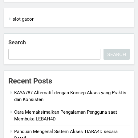
slot gacor
Search
SEARCH
Recent Posts
KAYA787 Alternatif dengan Konsep Akses yang Praktis
dan Konsisten
Cara Memaksimalkan Pengalaman Pengguna saat
Membuka LEBAH4D
Panduan Mengenal Sistem Akses TIARA4D secara