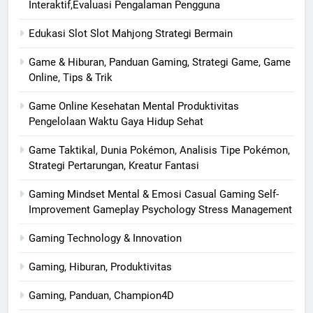
Interaktif,Evaluasi Pengalaman Pengguna
Edukasi Slot Slot Mahjong Strategi Bermain
Game & Hiburan, Panduan Gaming, Strategi Game, Game
Online, Tips & Trik
Game Online Kesehatan Mental Produktivitas
Pengelolaan Waktu Gaya Hidup Sehat
Game Taktikal, Dunia Pokémon, Analisis Tipe Pokémon,
Strategi Pertarungan, Kreatur Fantasi
Gaming Mindset Mental & Emosi Casual Gaming Self-
Improvement Gameplay Psychology Stress Management
Gaming Technology & Innovation
Gaming, Hiburan, Produktivitas
Gaming, Panduan, Champion4D