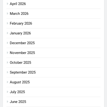
April 2026
March 2026
February 2026
January 2026
December 2025
November 2025
October 2025
September 2025
August 2025
July 2025
June 2025