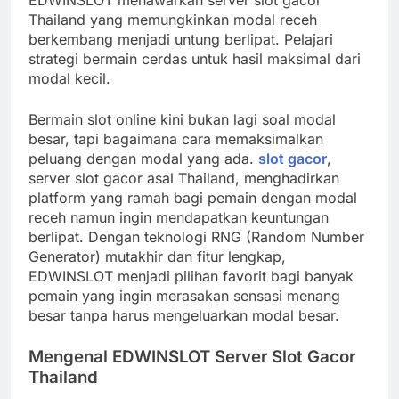
EDWINSLOT menawarkan server slot gacor
Thailand yang memungkinkan modal receh
berkembang menjadi untung berlipat. Pelajari
strategi bermain cerdas untuk hasil maksimal dari
modal kecil.
Bermain slot online kini bukan lagi soal modal
besar, tapi bagaimana cara memaksimalkan
peluang dengan modal yang ada.
slot gacor
,
server slot gacor asal Thailand, menghadirkan
platform yang ramah bagi pemain dengan modal
receh namun ingin mendapatkan keuntungan
berlipat. Dengan teknologi RNG (Random Number
Generator) mutakhir dan fitur lengkap,
EDWINSLOT menjadi pilihan favorit bagi banyak
pemain yang ingin merasakan sensasi menang
besar tanpa harus mengeluarkan modal besar.
Mengenal EDWINSLOT Server Slot Gacor
Thailand