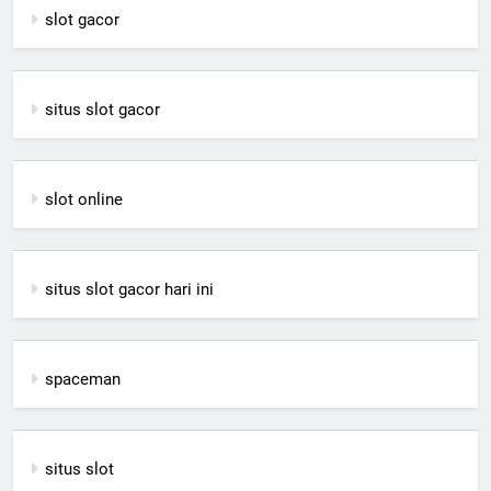
slot gacor
situs slot gacor
slot online
situs slot gacor hari ini
spaceman
situs slot