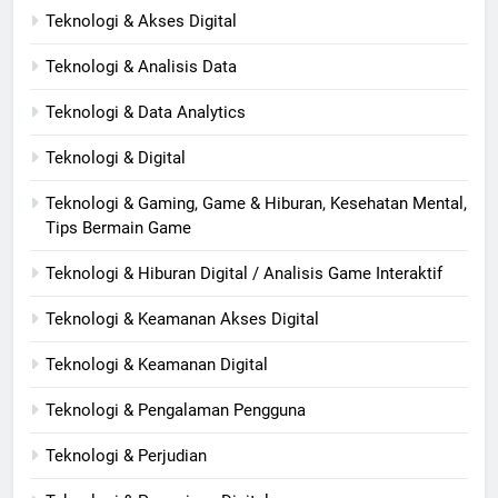
Teknologi & Akses Digital
Teknologi & Analisis Data
Teknologi & Data Analytics
Teknologi & Digital
Teknologi & Gaming, Game & Hiburan, Kesehatan Mental,
Tips Bermain Game
Teknologi & Hiburan Digital / Analisis Game Interaktif
Teknologi & Keamanan Akses Digital
Teknologi & Keamanan Digital
Teknologi & Pengalaman Pengguna
Teknologi & Perjudian