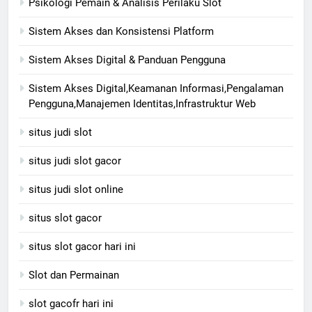
Psikologi Pemain & Analisis Perilaku Slot
Sistem Akses dan Konsistensi Platform
Sistem Akses Digital & Panduan Pengguna
Sistem Akses Digital,Keamanan Informasi,Pengalaman
Pengguna,Manajemen Identitas,Infrastruktur Web
situs judi slot
situs judi slot gacor
situs judi slot online
situs slot gacor
situs slot gacor hari ini
Slot dan Permainan
slot gacofr hari ini