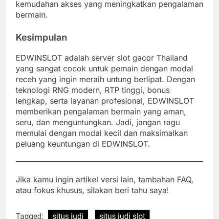
kemudahan akses yang meningkatkan pengalaman
bermain.
Kesimpulan
EDWINSLOT adalah server slot gacor Thailand
yang sangat cocok untuk pemain dengan modal
receh yang ingin meraih untung berlipat. Dengan
teknologi RNG modern, RTP tinggi, bonus
lengkap, serta layanan profesional, EDWINSLOT
memberikan pengalaman bermain yang aman,
seru, dan menguntungkan. Jadi, jangan ragu
memulai dengan modal kecil dan maksimalkan
peluang keuntungan di EDWINSLOT.
Jika kamu ingin artikel versi lain, tambahan FAQ,
atau fokus khusus, silakan beri tahu saya!
Tagged:
situs judi
situs judi slot