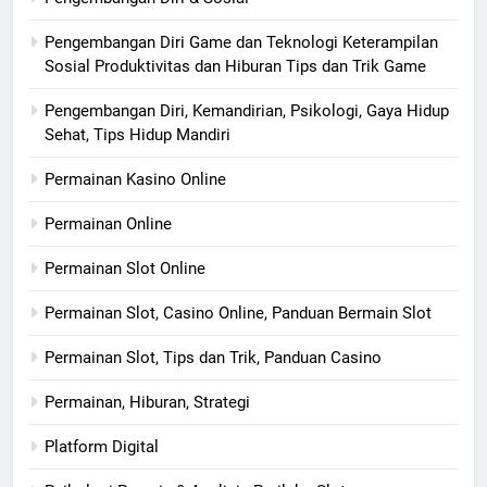
Pengembangan Diri Game dan Teknologi Keterampilan
Sosial Produktivitas dan Hiburan Tips dan Trik Game
Pengembangan Diri, Kemandirian, Psikologi, Gaya Hidup
Sehat, Tips Hidup Mandiri
Permainan Kasino Online
Permainan Online
Permainan Slot Online
Permainan Slot, Casino Online, Panduan Bermain Slot
Permainan Slot, Tips dan Trik, Panduan Casino
Permainan, Hiburan, Strategi
Platform Digital