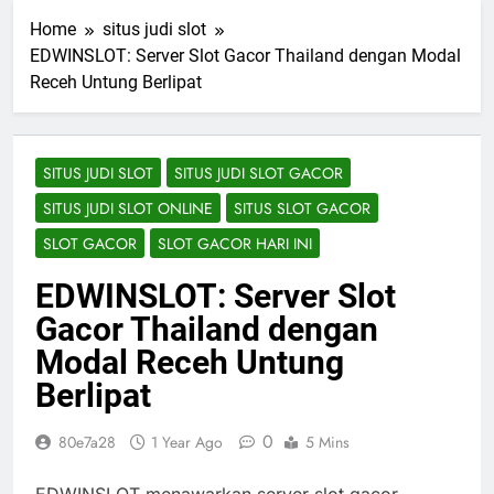
Home
situs judi slot
EDWINSLOT: Server Slot Gacor Thailand dengan Modal
Receh Untung Berlipat
SITUS JUDI SLOT
SITUS JUDI SLOT GACOR
SITUS JUDI SLOT ONLINE
SITUS SLOT GACOR
SLOT GACOR
SLOT GACOR HARI INI
EDWINSLOT: Server Slot
Gacor Thailand dengan
Modal Receh Untung
Berlipat
0
80e7a28
1 Year Ago
5 Mins