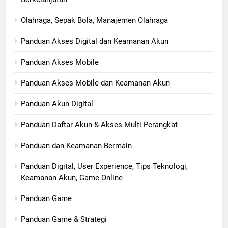
Olahraga, Sepak Bola, Manajemen Olahraga
Panduan Akses Digital dan Keamanan Akun
Panduan Akses Mobile
Panduan Akses Mobile dan Keamanan Akun
Panduan Akun Digital
Panduan Daftar Akun & Akses Multi Perangkat
Panduan dan Keamanan Bermain
Panduan Digital, User Experience, Tips Teknologi,
Keamanan Akun, Game Online
Panduan Game
Panduan Game & Strategi