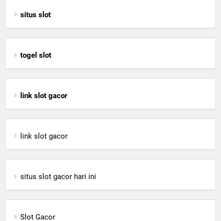
situs slot
togel slot
link slot gacor
link slot gacor
situs slot gacor hari ini
Slot Gacor