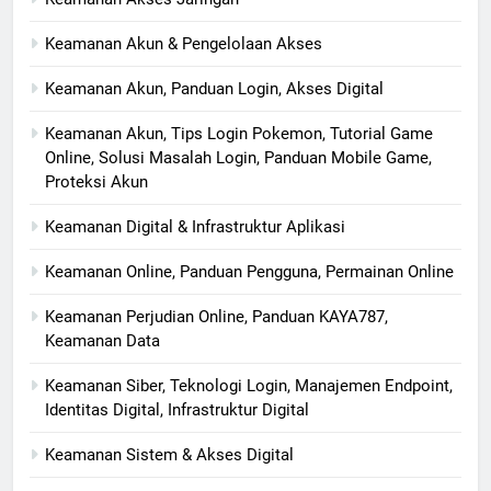
Keamanan Akun & Pengelolaan Akses
Keamanan Akun, Panduan Login, Akses Digital
Keamanan Akun, Tips Login Pokemon, Tutorial Game
Online, Solusi Masalah Login, Panduan Mobile Game,
Proteksi Akun
Keamanan Digital & Infrastruktur Aplikasi
Keamanan Online, Panduan Pengguna, Permainan Online
Keamanan Perjudian Online, Panduan KAYA787,
Keamanan Data
Keamanan Siber, Teknologi Login, Manajemen Endpoint,
Identitas Digital, Infrastruktur Digital
Keamanan Sistem & Akses Digital