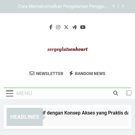
Skip
Panduan Mengenal Sistem Akses TIARA4D
to
secara Detail
content
CORLASLOT Link Alternatif Terbaru untuk
Pengalaman Akses Lebih Nyaman
KAYA787 Alternatif dengan Konsep Akses yang
Praktis dan Konsisten
Cara Memaksimalkan Pengalaman Pengguna
saat Membuka LEBAH4D
Panduan Mengenal Sistem Akses TIARA4D
secara Detail
Sergey Lutsenko
Jelajahi Karya Seni Dan Fotografi Dari
CORLASLOT Link Alternatif Terbaru untuk
NEWSLETTER
RANDOM NEWS
Art
Pengalaman Akses Lebih Nyaman
Sergey Lutsenko. Temukan Koleksi Yang
Unik Dan Inspiratif.
MENU
YA787 Alternatif dengan Konsep Akses yang Praktis dan Kons
HEADLINES
Weeks Ago