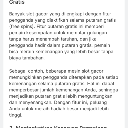
Gratis
Banyak slot gacor yang dilengkapi dengan fitur
pengganda yang diaktifkan selama putaran gratis
(free spins). Fitur putaran gratis ini memberi
pemain kesempatan untuk memutar gulungan
tanpa harus menambah taruhan, dan jika
pengganda hadir dalam putaran gratis, pemain
bisa meraih kemenangan yang lebih besar tanpa
biaya tambahan.
Sebagai contoh, beberapa mesin slot gacor
memungkinkan pengganda diterapkan pada setiap
kemenangan selama putaran gratis. Hal ini dapat
memperbesar jumlah kemenangan Anda, sehingga
menjadikan putaran gratis lebih menguntungkan
dan menyenangkan. Dengan fitur ini, peluang
Anda untuk meraih hadiah besar menjadi lebih
tinggi.