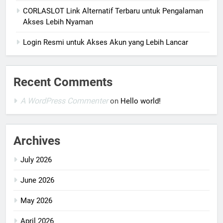
CORLASLOT Link Alternatif Terbaru untuk Pengalaman
Akses Lebih Nyaman
Login Resmi untuk Akses Akun yang Lebih Lancar
Recent Comments
A WordPress Commenter
on
Hello world!
Archives
July 2026
June 2026
May 2026
April 2026