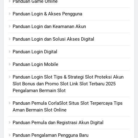
Panduan Game Online
Panduan Login & Akses Pengguna
Panduan Login dan Keamanan Akun
Panduan Login dan Solusi Akses Digital
Panduan Login Digital
Panduan Login Mobile
Panduan Login Slot Tips & Strategi Slot Proteksi Akun
Slot Bonus dan Promo Slot Link Slot Terbaru 2025
Pengalaman Bermain Slot
Panduan Pemula CorlaSlot Situs Slot Terpercaya Tips
Aman Bermain Slot Online
Panduan Pemula dan Registrasi Akun Digital
Panduan Pengalaman Pengguna Baru