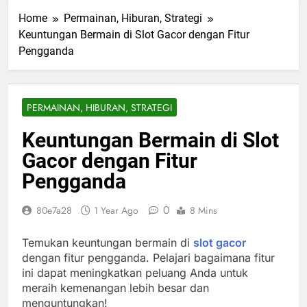
Home
Permainan, Hiburan, Strategi
Keuntungan Bermain di Slot Gacor dengan Fitur
Pengganda
PERMAINAN, HIBURAN, STRATEGI
Keuntungan Bermain di Slot
Gacor dengan Fitur
Pengganda
0
80e7a28
1 Year Ago
8 Mins
Temukan keuntungan bermain di
slot gacor
dengan fitur pengganda. Pelajari bagaimana fitur
ini dapat meningkatkan peluang Anda untuk
meraih kemenangan lebih besar dan
menguntungkan!