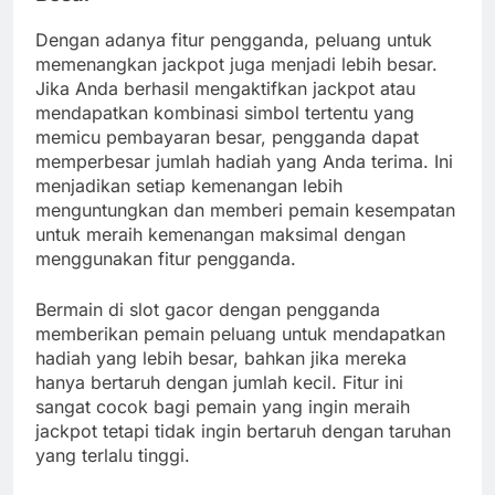
Dengan adanya fitur pengganda, peluang untuk
memenangkan jackpot juga menjadi lebih besar.
Jika Anda berhasil mengaktifkan jackpot atau
mendapatkan kombinasi simbol tertentu yang
memicu pembayaran besar, pengganda dapat
memperbesar jumlah hadiah yang Anda terima. Ini
menjadikan setiap kemenangan lebih
menguntungkan dan memberi pemain kesempatan
untuk meraih kemenangan maksimal dengan
menggunakan fitur pengganda.
Bermain di slot gacor dengan pengganda
memberikan pemain peluang untuk mendapatkan
hadiah yang lebih besar, bahkan jika mereka
hanya bertaruh dengan jumlah kecil. Fitur ini
sangat cocok bagi pemain yang ingin meraih
jackpot tetapi tidak ingin bertaruh dengan taruhan
yang terlalu tinggi.