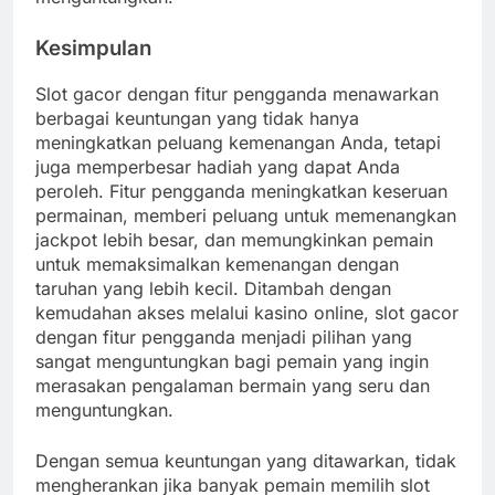
Kesimpulan
Slot gacor dengan fitur pengganda menawarkan
berbagai keuntungan yang tidak hanya
meningkatkan peluang kemenangan Anda, tetapi
juga memperbesar hadiah yang dapat Anda
peroleh. Fitur pengganda meningkatkan keseruan
permainan, memberi peluang untuk memenangkan
jackpot lebih besar, dan memungkinkan pemain
untuk memaksimalkan kemenangan dengan
taruhan yang lebih kecil. Ditambah dengan
kemudahan akses melalui kasino online, slot gacor
dengan fitur pengganda menjadi pilihan yang
sangat menguntungkan bagi pemain yang ingin
merasakan pengalaman bermain yang seru dan
menguntungkan.
Dengan semua keuntungan yang ditawarkan, tidak
mengherankan jika banyak pemain memilih slot