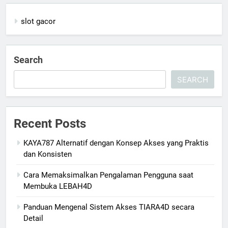
slot gacor
Search
SEARCH
Recent Posts
KAYA787 Alternatif dengan Konsep Akses yang Praktis
dan Konsisten
Cara Memaksimalkan Pengalaman Pengguna saat
Membuka LEBAH4D
Panduan Mengenal Sistem Akses TIARA4D secara
Detail