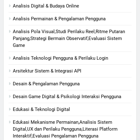
Analisis Digital & Budaya Online
Analisis Permainan & Pengalaman Pengguna
Analisis Pola Visual,Studi Perilaku Reel,Ritme Putaran
Panjang,Strategi Bermain Observatif,Evaluasi Sistem
Game
Analisis Teknologi Pengguna & Perilaku Login
Arsitektur Sistem & Integrasi API
Desain & Pengalaman Pengguna
Desain Game Digital & Psikologi Interaksi Pengguna
Edukasi & Teknologi Digital
Edukasi Mekanisme Permainan,Analisis Sistem
Digital,UX dan Perilaku Pengguna,Literasi Platform
Interaktif,Evaluasi Pengalaman Pengguna