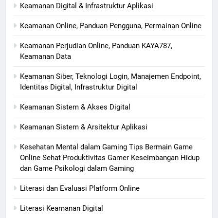
Keamanan Digital & Infrastruktur Aplikasi
Keamanan Online, Panduan Pengguna, Permainan Online
Keamanan Perjudian Online, Panduan KAYA787,
Keamanan Data
Keamanan Siber, Teknologi Login, Manajemen Endpoint,
Identitas Digital, Infrastruktur Digital
Keamanan Sistem & Akses Digital
Keamanan Sistem & Arsitektur Aplikasi
Kesehatan Mental dalam Gaming Tips Bermain Game
Online Sehat Produktivitas Gamer Keseimbangan Hidup
dan Game Psikologi dalam Gaming
Literasi dan Evaluasi Platform Online
Literasi Keamanan Digital