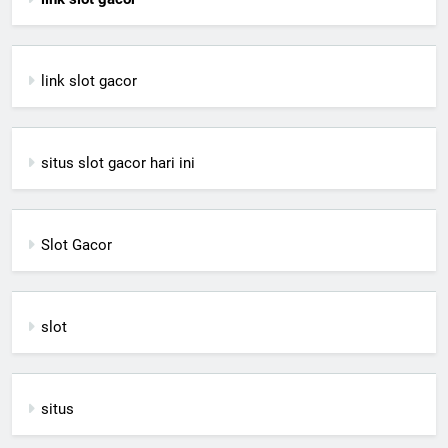
link slot gacor
situs slot gacor hari ini
Slot Gacor
slot
situs