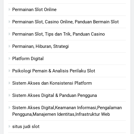
Permainan Slot Online
Permainan Slot, Casino Online, Panduan Bermain Slot
Permainan Slot, Tips dan Trik, Panduan Casino
Permainan, Hiburan, Strategi
Platform Digital
Psikologi Pemain & Analisis Perilaku Slot
Sistem Akses dan Konsistensi Platform
Sistem Akses Digital & Panduan Pengguna
Sistem Akses Digital,Keamanan Informasi,Pengalaman
Pengguna,Manajemen Identitas,Infrastruktur Web
situs judi slot