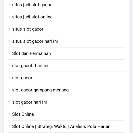
situs judi slot gacor
situs judi slot online
situs slot gacor
situs slot gacor hari ini
Slot dan Permainan
slot gacofr hari ini
slot gacor
slot gacor gampang menang
slot gacor hari ini
Slot Online
Slot Online | Strategi Waktu | Analisis Pola Harian