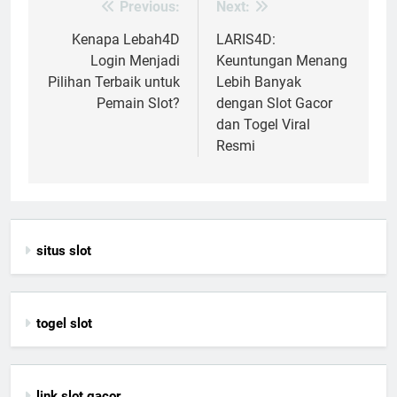
Previous:
Next:
Post
navigation
Kenapa Lebah4D
LARIS4D:
Login Menjadi
Keuntungan Menang
Pilihan Terbaik untuk
Lebih Banyak
Pemain Slot?
dengan Slot Gacor
dan Togel Viral
Resmi
situs slot
togel slot
link slot gacor