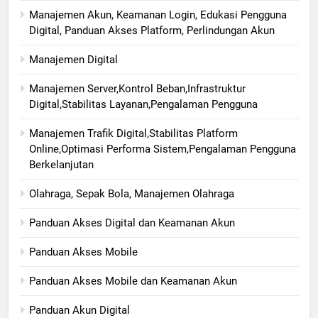
Manajemen Akun, Keamanan Login, Edukasi Pengguna
Digital, Panduan Akses Platform, Perlindungan Akun
Manajemen Digital
Manajemen Server,Kontrol Beban,Infrastruktur
Digital,Stabilitas Layanan,Pengalaman Pengguna
Manajemen Trafik Digital,Stabilitas Platform
Online,Optimasi Performa Sistem,Pengalaman Pengguna
Berkelanjutan
Olahraga, Sepak Bola, Manajemen Olahraga
Panduan Akses Digital dan Keamanan Akun
Panduan Akses Mobile
Panduan Akses Mobile dan Keamanan Akun
Panduan Akun Digital