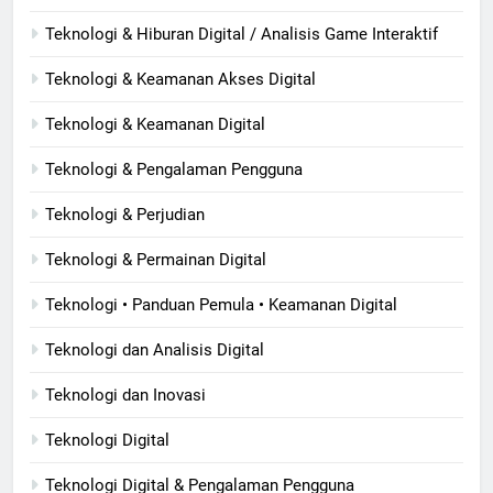
Teknologi & Hiburan Digital / Analisis Game Interaktif
Teknologi & Keamanan Akses Digital
Teknologi & Keamanan Digital
Teknologi & Pengalaman Pengguna
Teknologi & Perjudian
Teknologi & Permainan Digital
Teknologi • Panduan Pemula • Keamanan Digital
Teknologi dan Analisis Digital
Teknologi dan Inovasi
Teknologi Digital
Teknologi Digital & Pengalaman Pengguna