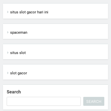
situs slot gacor hari ini
spaceman
situs slot
slot gacor
Search
SEARCH