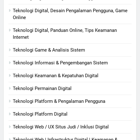
Teknologi Digital, Desain Pengalaman Pengguna, Game
Online
Teknologi Digital, Panduan Online, Tips Keamanan
Internet
Teknologi Game & Analisis Sistem
Teknologi Informasi & Pengembangan Sistem
Teknologi Keamanan & Kepatuhan Digital
Teknologi Permainan Digital
Teknologi Platform & Pengalaman Pengguna
Teknologi Platform Digital
Teknologi Web / UX Situs Judi / Inklusi Digital
Teknologi Web | Infrastruktur Digital | Keamanan &