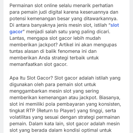
Permainan slot online selalu menarik perhatian
para pemain judi digital karena keseruannya dan
potensi kemenangan besar yang ditawarkannya.
Di antara banyaknya jenis mesin slot, istilah “
slot
gacor
” menjadi salah satu yang paling dicari.
Lantas, mengapa slot gacor lebih mudah
memberikan jackpot? Artikel ini akan mengupas
tuntas alasan di balik fenomena ini dan
memberikan Anda strategi terbaik untuk
memanfaatkan slot gacor.
Apa Itu Slot Gacor? Slot gacor adalah istilah yang
digunakan oleh para pemain slot untuk
menggambarkan mesin slot yang sering
memberikan kemenangan atau jackpot. Biasanya,
slot ini memiliki pola pembayaran yang konsisten,
tingkat RTP (Return to Player) yang tinggi, serta
volatilitas yang sesuai dengan strategi permainan
pemain. Dalam kata lain, slot gacor adalah mesin
slot yang berada dalam kondisi optimal untuk