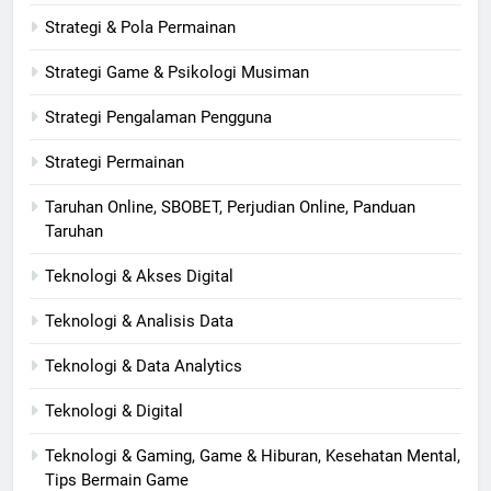
Strategi & Pola Permainan
Strategi Game & Psikologi Musiman
Strategi Pengalaman Pengguna
Strategi Permainan
Taruhan Online, SBOBET, Perjudian Online, Panduan
Taruhan
Teknologi & Akses Digital
Teknologi & Analisis Data
Teknologi & Data Analytics
Teknologi & Digital
Teknologi & Gaming, Game & Hiburan, Kesehatan Mental,
Tips Bermain Game