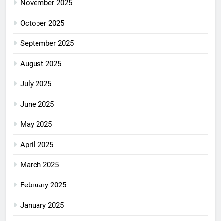
November 2025
October 2025
September 2025
August 2025
July 2025
June 2025
May 2025
April 2025
March 2025
February 2025
January 2025