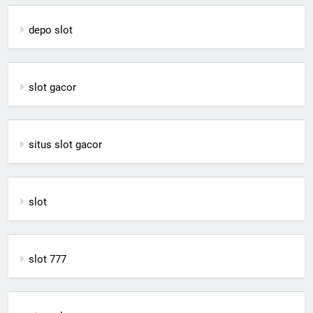
depo slot
slot gacor
situs slot gacor
slot
slot 777