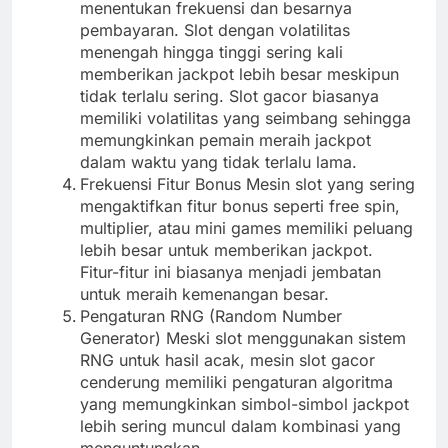
menentukan frekuensi dan besarnya
pembayaran. Slot dengan volatilitas
menengah hingga tinggi sering kali
memberikan jackpot lebih besar meskipun
tidak terlalu sering. Slot gacor biasanya
memiliki volatilitas yang seimbang sehingga
memungkinkan pemain meraih jackpot
dalam waktu yang tidak terlalu lama.
Frekuensi Fitur Bonus Mesin slot yang sering
mengaktifkan fitur bonus seperti free spin,
multiplier, atau mini games memiliki peluang
lebih besar untuk memberikan jackpot.
Fitur-fitur ini biasanya menjadi jembatan
untuk meraih kemenangan besar.
Pengaturan RNG (Random Number
Generator) Meski slot menggunakan sistem
RNG untuk hasil acak, mesin slot gacor
cenderung memiliki pengaturan algoritma
yang memungkinkan simbol-simbol jackpot
lebih sering muncul dalam kombinasi yang