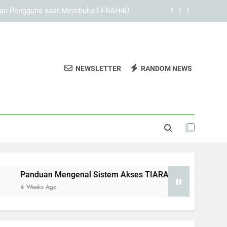
an Pengguna saat Membuka LEBAH4D
 Sistem Akses TIARA4D secara Detail
untuk Pengalaman Akses Lebih Nyaman
NEWSLETTER
RANDOM NEWS
sep Akses yang Praktis dan Konsisten
an Pengguna saat Membuka LEBAH4D
Yang Unik Dan Inspiratif.
 Sistem Akses TIARA4D secara Detail
untuk Pengalaman Akses Lebih Nyaman
an Mengenal Sistem Akses TIARA4D secara Detail
CORL
 Ago
1 Mon