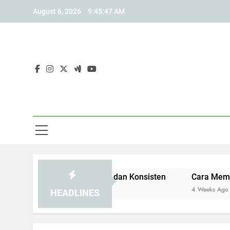
Skip
August 6, 2026
9:45:48 AM
to
content
Ser
Jelajahi K
kses yang Praktis dan Konsisten
Cara Memaksimalkan
4 Weeks Ago
HEADLINES