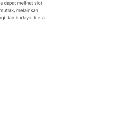
 dapat melihat slot
 mutlak, melainkan
gi dan budaya di era