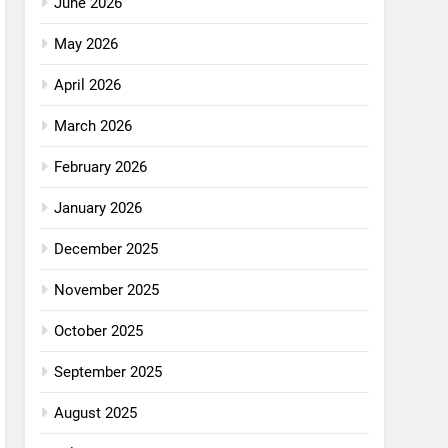
June 2026
May 2026
April 2026
March 2026
February 2026
January 2026
December 2025
November 2025
October 2025
September 2025
August 2025