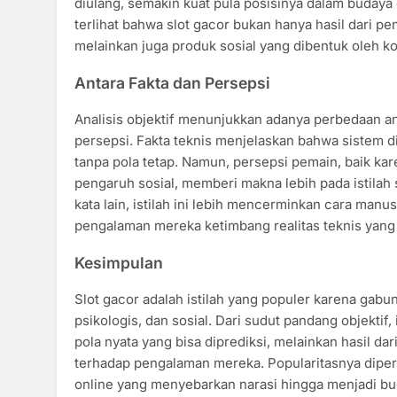
diulang, semakin kuat pula posisinya dalam budaya di
terlihat bahwa slot gacor bukan hanya hasil dari pe
melainkan juga produk sosial yang dibentuk oleh k
Antara Fakta dan Persepsi
Analisis objektif menunjukkan adanya perbedaan an
persepsi. Fakta teknis menjelaskan bahwa sistem di
tanpa pola tetap. Namun, persepsi pemain, baik ka
pengaruh sosial, memberi makna lebih pada istilah 
kata lain, istilah ini lebih mencerminkan cara manu
pengalaman mereka ketimbang realitas teknis yan
Kesimpulan
Slot gacor adalah istilah yang populer karena gabun
psikologis, dan sosial. Dari sudut pandang objektif, 
pola nyata yang bisa diprediksi, melainkan hasil dar
terhadap pengalaman mereka. Popularitasnya diper
online yang menyebarkan narasi hingga menjadi bu