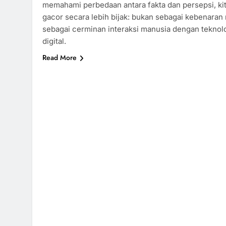
memahami perbedaan antara fakta dan persepsi, kita
gacor secara lebih bijak: bukan sebagai kebenaran
sebagai cerminan interaksi manusia dengan teknolo
digital.
Read More