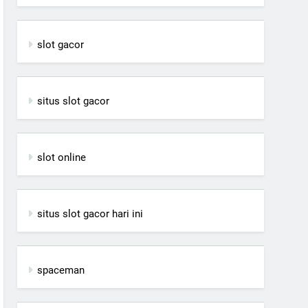
slot gacor
situs slot gacor
slot online
situs slot gacor hari ini
spaceman