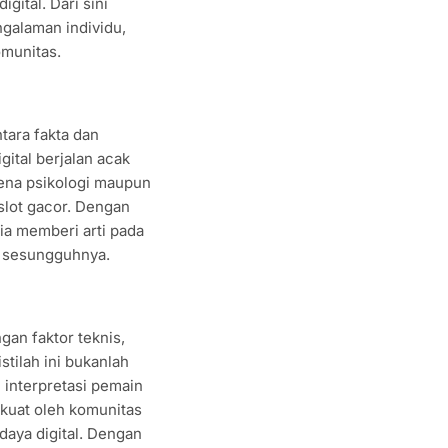
gital. Dari sini
ngalaman individu,
omunitas.
tara fakta dan
gital berjalan acak
rena psikologi maupun
slot gacor. Dengan
sia memberi arti pada
g sesungguhnya.
gan faktor teknis,
istilah ini bukanlah
i interpretasi pemain
kuat oleh komunitas
daya digital. Dengan