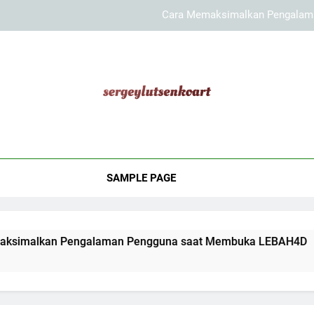
Cara Memaksimalkan Pengalam
Panduan Mengenal
CORLASLOT Link Alternatif Terbaru 
KAYA787 Alternatif dengan Kon
gey Lutsenko Art
Cara Memaksimalkan Pengalam
arya Seni Dan Fotografi Dari Sergey Lutsenko. Temukan Koleksi 
Panduan Mengenal
SAMPLE PAGE
CORLASLOT Link Alternatif Terbaru 
 Pengalaman Pengguna saat Membuka LEBAH4D
Pandu
4 Weeks