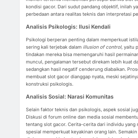
kondisi gacor. Dari sudut pandang objektif, inilah y
perbedaan antara realitas teknis dan interpretasi 
Analisis Psikologis: Ilusi Kendali
Psikologi berperan penting dalam memperkuat istil
sering kali terjebak dalam
illusion of control
, yaitu
tindakan mereka bisa memengaruhi hasil permainan. 
muncul, pengalaman tersebut direkam lebih kuat da
sedangkan hasil negatif cenderung diabaikan. Pros
membuat slot gacor dianggap nyata, meski sejatin
konstruksi psikologis.
Analisis Sosial: Narasi Komunitas
Selain faktor teknis dan psikologis, aspek sosial ju
Diskusi di forum online dan media sosial membentuk
tentang slot gacor. Cerita-cerita dari individu ya
spesial memperkuat keyakinan orang lain. Semakin se