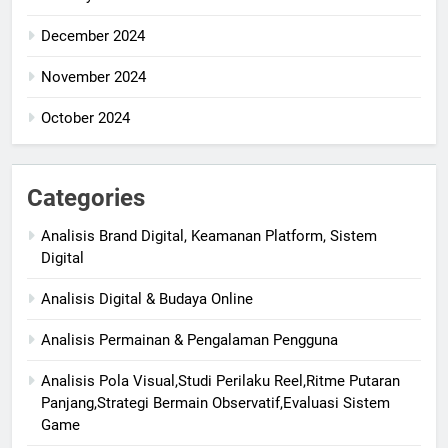
December 2024
November 2024
October 2024
Categories
Analisis Brand Digital, Keamanan Platform, Sistem
Digital
Analisis Digital & Budaya Online
Analisis Permainan & Pengalaman Pengguna
Analisis Pola Visual,Studi Perilaku Reel,Ritme Putaran
Panjang,Strategi Bermain Observatif,Evaluasi Sistem
Game