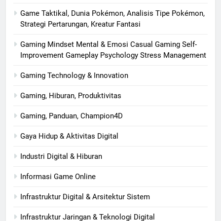
Game Taktikal, Dunia Pokémon, Analisis Tipe Pokémon,
Strategi Pertarungan, Kreatur Fantasi
Gaming Mindset Mental & Emosi Casual Gaming Self-
Improvement Gameplay Psychology Stress Management
Gaming Technology & Innovation
Gaming, Hiburan, Produktivitas
Gaming, Panduan, Champion4D
Gaya Hidup & Aktivitas Digital
Industri Digital & Hiburan
Informasi Game Online
Infrastruktur Digital & Arsitektur Sistem
Infrastruktur Jaringan & Teknologi Digital