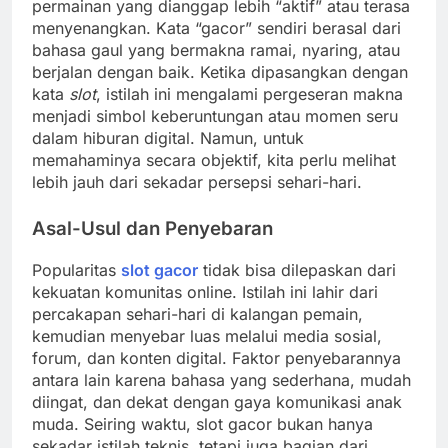
permainan yang dianggap lebih “aktif” atau terasa
menyenangkan. Kata “gacor” sendiri berasal dari
bahasa gaul yang bermakna ramai, nyaring, atau
berjalan dengan baik. Ketika dipasangkan dengan
kata
slot
, istilah ini mengalami pergeseran makna
menjadi simbol keberuntungan atau momen seru
dalam hiburan digital. Namun, untuk
memahaminya secara objektif, kita perlu melihat
lebih jauh dari sekadar persepsi sehari-hari.
Asal-Usul dan Penyebaran
Popularitas
slot gacor
tidak bisa dilepaskan dari
kekuatan komunitas online. Istilah ini lahir dari
percakapan sehari-hari di kalangan pemain,
kemudian menyebar luas melalui media sosial,
forum, dan konten digital. Faktor penyebarannya
antara lain karena bahasa yang sederhana, mudah
diingat, dan dekat dengan gaya komunikasi anak
muda. Seiring waktu, slot gacor bukan hanya
sekadar istilah teknis, tetapi juga bagian dari