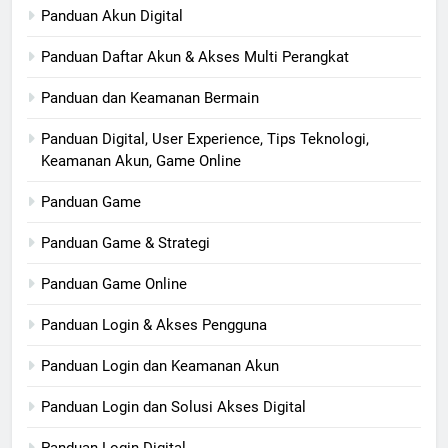
Panduan Akun Digital
Panduan Daftar Akun & Akses Multi Perangkat
Panduan dan Keamanan Bermain
Panduan Digital, User Experience, Tips Teknologi,
Keamanan Akun, Game Online
Panduan Game
Panduan Game & Strategi
Panduan Game Online
Panduan Login & Akses Pengguna
Panduan Login dan Keamanan Akun
Panduan Login dan Solusi Akses Digital