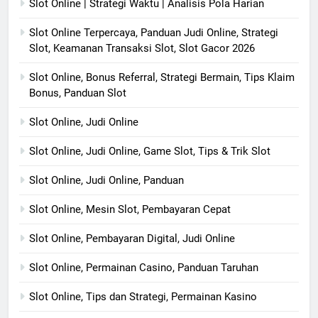
Slot Online | Strategi Waktu | Analisis Pola Harian
Slot Online Terpercaya, Panduan Judi Online, Strategi
Slot, Keamanan Transaksi Slot, Slot Gacor 2026
Slot Online, Bonus Referral, Strategi Bermain, Tips Klaim
Bonus, Panduan Slot
Slot Online, Judi Online
Slot Online, Judi Online, Game Slot, Tips & Trik Slot
Slot Online, Judi Online, Panduan
Slot Online, Mesin Slot, Pembayaran Cepat
Slot Online, Pembayaran Digital, Judi Online
Slot Online, Permainan Casino, Panduan Taruhan
Slot Online, Tips dan Strategi, Permainan Kasino