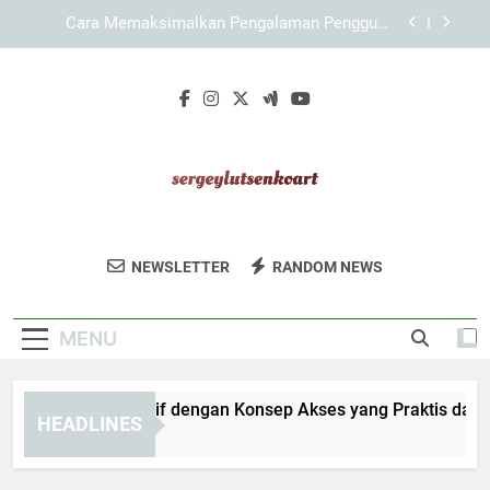
Skip
Panduan Mengenal Sistem Akses TIARA4D
to
secara Detail
content
CORLASLOT Link Alternatif Terbaru untuk
Pengalaman Akses Lebih Nyaman
KAYA787 Alternatif dengan Konsep Akses yang
Praktis dan Konsisten
Cara Memaksimalkan Pengalaman Pengguna
saat Membuka LEBAH4D
Panduan Mengenal Sistem Akses TIARA4D
secara Detail
Sergey Lutsenko
Jelajahi Karya Seni Dan Fotografi Dari
CORLASLOT Link Alternatif Terbaru untuk
NEWSLETTER
RANDOM NEWS
Art
Pengalaman Akses Lebih Nyaman
Sergey Lutsenko. Temukan Koleksi Yang
Unik Dan Inspiratif.
MENU
YA787 Alternatif dengan Konsep Akses yang Praktis dan Kons
HEADLINES
Weeks Ago