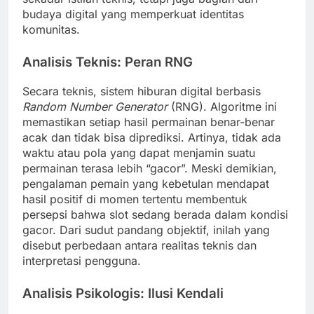
budaya digital yang memperkuat identitas
komunitas.
Analisis Teknis: Peran RNG
Secara teknis, sistem hiburan digital berbasis
Random Number Generator
(RNG). Algoritme ini
memastikan setiap hasil permainan benar-benar
acak dan tidak bisa diprediksi. Artinya, tidak ada
waktu atau pola yang dapat menjamin suatu
permainan terasa lebih “gacor”. Meski demikian,
pengalaman pemain yang kebetulan mendapat
hasil positif di momen tertentu membentuk
persepsi bahwa slot sedang berada dalam kondisi
gacor. Dari sudut pandang objektif, inilah yang
disebut perbedaan antara realitas teknis dan
interpretasi pengguna.
Analisis Psikologis: Ilusi Kendali