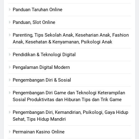
Panduan Taruhan Online
Panduan, Slot Online
Parenting, Tips Sekolah Anak, Keseharian Anak, Fashion
Anak, Kesehatan & Kenyamanan, Psikologi Anak
Pendidikan & Teknologi Digital
Pengalaman Digital Modern
Pengembangan Diri & Sosial
Pengembangan Diri Game dan Teknologi Keterampilan
Sosial Produktivitas dan Hiburan Tips dan Trik Game
Pengembangan Diri, Kemandirian, Psikologi, Gaya Hidup
Sehat, Tips Hidup Mandiri
Permainan Kasino Online