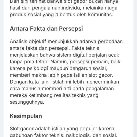
Dari sini terlihat bahwa slot gacor bukan hanya
hasil dari pengalaman individu, melainkan juga
produk sosial yang dibentuk oleh komunitas.
Antara Fakta dan Persepsi
Analisis objektif menunjukkan adanya perbedaan
antara fakta dan persepsi. Fakta teknis
menjelaskan bahwa sistem digital berjalan acak
tanpa pola tetap. Namun, persepsi pemain, baik
karena psikologi maupun pengaruh sosial,
memberi makna lebih pada istilah slot gacor.
Dengan kata lain, istilah ini lebih mencerminkan
cara manusia memberi arti pada pengalaman
mereka ketimbang realitas teknis yang
sesungguhnya.
Kesimpulan
Slot gacor adalah istilah yang populer karena
gabungan faktor teknis, psikologis, dan sosial.