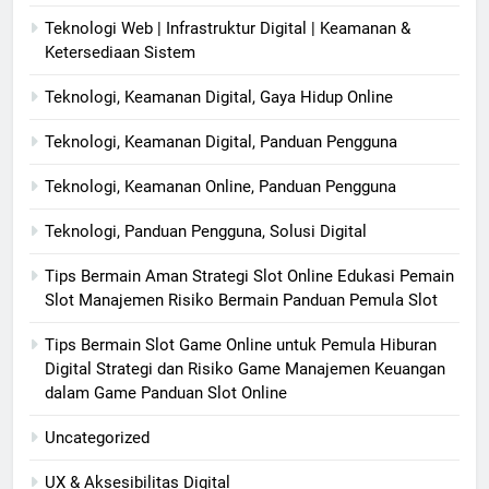
Teknologi Web | Infrastruktur Digital | Keamanan &
Ketersediaan Sistem
Teknologi, Keamanan Digital, Gaya Hidup Online
Teknologi, Keamanan Digital, Panduan Pengguna
Teknologi, Keamanan Online, Panduan Pengguna
Teknologi, Panduan Pengguna, Solusi Digital
Tips Bermain Aman Strategi Slot Online Edukasi Pemain
Slot Manajemen Risiko Bermain Panduan Pemula Slot
Tips Bermain Slot Game Online untuk Pemula Hiburan
Digital Strategi dan Risiko Game Manajemen Keuangan
dalam Game Panduan Slot Online
Uncategorized
UX & Aksesibilitas Digital