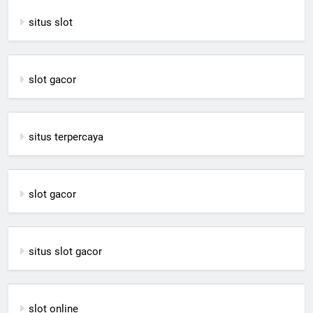
situs slot
slot gacor
situs terpercaya
slot gacor
situs slot gacor
slot online