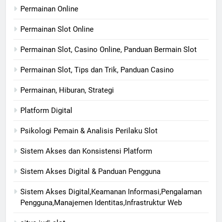
Permainan Online
Permainan Slot Online
Permainan Slot, Casino Online, Panduan Bermain Slot
Permainan Slot, Tips dan Trik, Panduan Casino
Permainan, Hiburan, Strategi
Platform Digital
Psikologi Pemain & Analisis Perilaku Slot
Sistem Akses dan Konsistensi Platform
Sistem Akses Digital & Panduan Pengguna
Sistem Akses Digital,Keamanan Informasi,Pengalaman
Pengguna,Manajemen Identitas,Infrastruktur Web