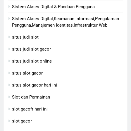
Sistem Akses Digital & Panduan Pengguna
Sistem Akses Digital,Keamanan Informasi,Pengalaman
Pengguna,Manajemen Identitas,Infrastruktur Web
situs judi slot
situs judi slot gacor
situs judi slot online
situs slot gacor
situs slot gacor hari ini
Slot dan Permainan
slot gacofr hari ini
slot gacor