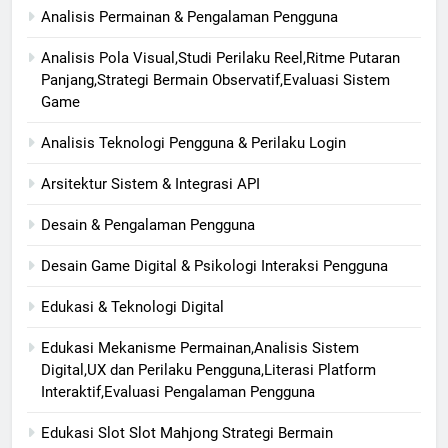
Analisis Permainan & Pengalaman Pengguna
Analisis Pola Visual,Studi Perilaku Reel,Ritme Putaran
Panjang,Strategi Bermain Observatif,Evaluasi Sistem
Game
Analisis Teknologi Pengguna & Perilaku Login
Arsitektur Sistem & Integrasi API
Desain & Pengalaman Pengguna
Desain Game Digital & Psikologi Interaksi Pengguna
Edukasi & Teknologi Digital
Edukasi Mekanisme Permainan,Analisis Sistem
Digital,UX dan Perilaku Pengguna,Literasi Platform
Interaktif,Evaluasi Pengalaman Pengguna
Edukasi Slot Slot Mahjong Strategi Bermain