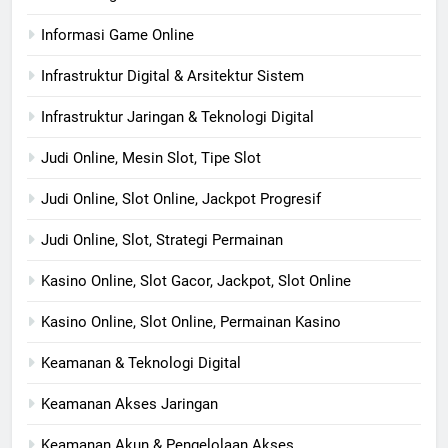
Informasi Game Online
Infrastruktur Digital & Arsitektur Sistem
Infrastruktur Jaringan & Teknologi Digital
Judi Online, Mesin Slot, Tipe Slot
Judi Online, Slot Online, Jackpot Progresif
Judi Online, Slot, Strategi Permainan
Kasino Online, Slot Gacor, Jackpot, Slot Online
Kasino Online, Slot Online, Permainan Kasino
Keamanan & Teknologi Digital
Keamanan Akses Jaringan
Keamanan Akun & Pengelolaan Akses