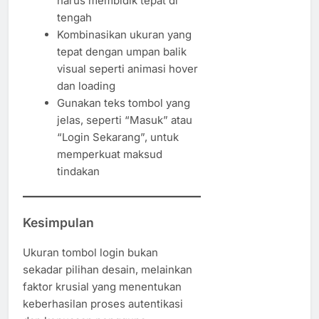
harus membidik tepat di
tengah
Kombinasikan ukuran yang
tepat dengan umpan balik
visual seperti animasi hover
dan loading
Gunakan teks tombol yang
jelas, seperti “Masuk” atau
“Login Sekarang”, untuk
memperkuat maksud
tindakan
Kesimpulan
Ukuran tombol login bukan
sekadar pilihan desain, melainkan
faktor krusial yang menentukan
keberhasilan proses autentikasi