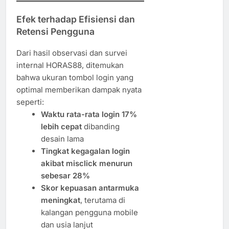
Efek terhadap Efisiensi dan
Retensi Pengguna
Dari hasil observasi dan survei
internal HORAS88, ditemukan
bahwa ukuran tombol login yang
optimal memberikan dampak nyata
seperti:
Waktu rata-rata login 17%
lebih cepat
dibanding
desain lama
Tingkat kegagalan login
akibat misclick menurun
sebesar 28%
Skor kepuasan antarmuka
meningkat
, terutama di
kalangan pengguna mobile
dan usia lanjut