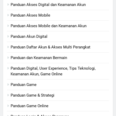
Panduan Akses Digital dan Keamanan Akun
Panduan Akses Mobile
Panduan Akses Mobile dan Keamanan Akun
Panduan Akun Digital
Panduan Daftar Akun & Akses Multi Perangkat
Panduan dan Keamanan Bermain
Panduan Digital, User Experience, Tips Teknologi,
Keamanan Akun, Game Online
Panduan Game
Panduan Game & Strategi
Panduan Game Online