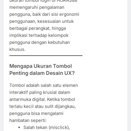
ukuran tombol login di HORAS88
memengaruhi pengalaman
pengguna, baik dari sisi ergonomi
penggunaan, kesesuaian untuk
berbagai perangkat, hingga
implikasi terhadap kelompok
pengguna dengan kebutuhan
khusus.
Mengapa Ukuran Tombol
Penting dalam Desain UX?
Tombol adalah salah satu elemen
interaktif paling krusial dalam
antarmuka digital. Ketika tombol
terlalu kecil atau sulit dijangkau,
pengguna bisa mengalami
hambatan seperti:
Salah tekan (misclick),