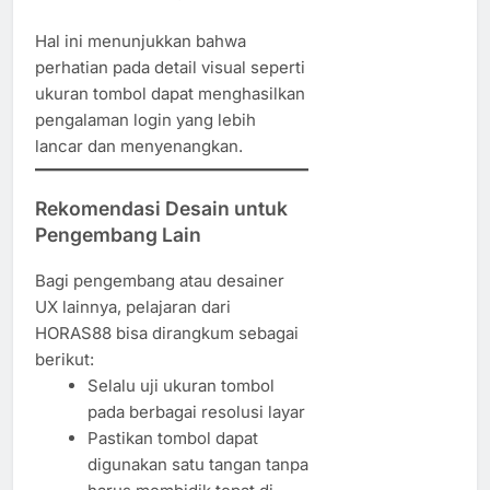
Hal ini menunjukkan bahwa
perhatian pada detail visual seperti
ukuran tombol dapat menghasilkan
pengalaman login yang lebih
lancar dan menyenangkan.
Rekomendasi Desain untuk
Pengembang Lain
Bagi pengembang atau desainer
UX lainnya, pelajaran dari
HORAS88 bisa dirangkum sebagai
berikut:
Selalu uji ukuran tombol
pada berbagai resolusi layar
Pastikan tombol dapat
digunakan satu tangan tanpa