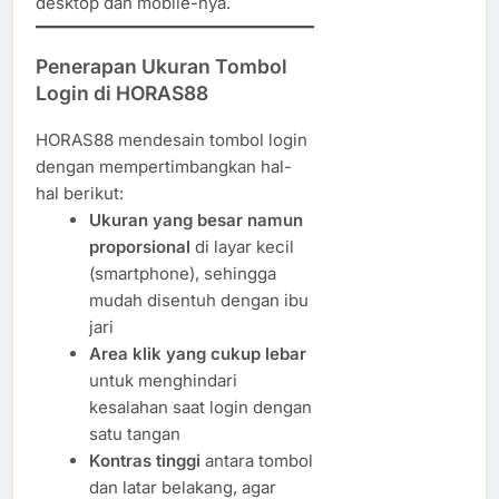
desktop dan mobile-nya.
Penerapan Ukuran Tombol
Login di HORAS88
HORAS88 mendesain tombol login
dengan mempertimbangkan hal-
hal berikut:
Ukuran yang besar namun
proporsional
di layar kecil
(smartphone), sehingga
mudah disentuh dengan ibu
jari
Area klik yang cukup lebar
untuk menghindari
kesalahan saat login dengan
satu tangan
Kontras tinggi
antara tombol
dan latar belakang, agar