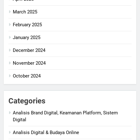
March 2025
February 2025
January 2025
December 2024
November 2024
October 2024
Categories
Analisis Brand Digital, Keamanan Platform, Sistem
Digital
Analisis Digital & Budaya Online