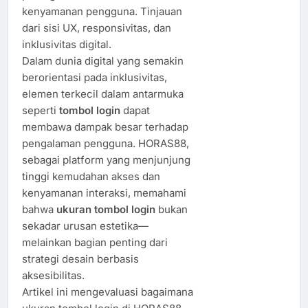
kenyamanan pengguna. Tinjauan
dari sisi UX, responsivitas, dan
inklusivitas digital.
Dalam dunia digital yang semakin
berorientasi pada inklusivitas,
elemen terkecil dalam antarmuka
seperti
tombol login
dapat
membawa dampak besar terhadap
pengalaman pengguna. HORAS88,
sebagai platform yang menjunjung
tinggi kemudahan akses dan
kenyamanan interaksi, memahami
bahwa
ukuran tombol login
bukan
sekadar urusan estetika—
melainkan bagian penting dari
strategi desain berbasis
aksesibilitas.
Artikel ini mengevaluasi bagaimana