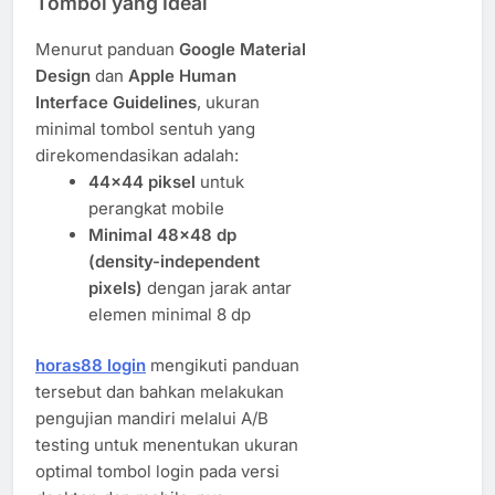
Tombol yang Ideal
Menurut panduan
Google Material
Design
dan
Apple Human
Interface Guidelines
, ukuran
minimal tombol sentuh yang
direkomendasikan adalah:
44×44 piksel
untuk
perangkat mobile
Minimal 48×48 dp
(density-independent
pixels)
dengan jarak antar
elemen minimal 8 dp
horas88 login
mengikuti panduan
tersebut dan bahkan melakukan
pengujian mandiri melalui A/B
testing untuk menentukan ukuran
optimal tombol login pada versi