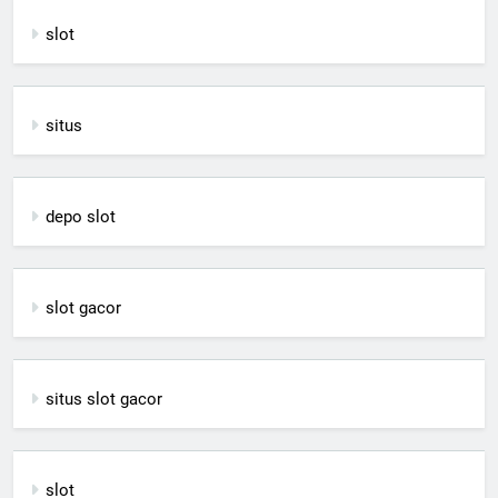
slot
situs
depo slot
slot gacor
situs slot gacor
slot