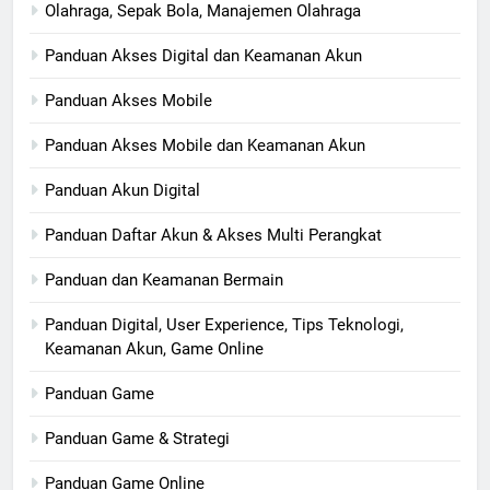
Olahraga, Sepak Bola, Manajemen Olahraga
Panduan Akses Digital dan Keamanan Akun
Panduan Akses Mobile
Panduan Akses Mobile dan Keamanan Akun
Panduan Akun Digital
Panduan Daftar Akun & Akses Multi Perangkat
Panduan dan Keamanan Bermain
Panduan Digital, User Experience, Tips Teknologi,
Keamanan Akun, Game Online
Panduan Game
Panduan Game & Strategi
Panduan Game Online