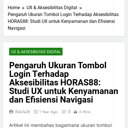
Home
UX & Aksesibilitas Digital
Pengaruh Ukuran Tombol Login Terhadap Aksesibilitas
HORAS88: Studi UX untuk Kenyamanan dan Efisiensi
Navigasi
UX & AKSESIBILITAS DIGITAL
Pengaruh Ukuran Tombol
Login Terhadap
Aksesibilitas HORAS88:
Studi UX untuk Kenyamanan
dan Efisiensi Navigasi
0
80e7a28
1 Year Ago
6 Mins
Artikel ini membahas bagaimana ukuran tombol