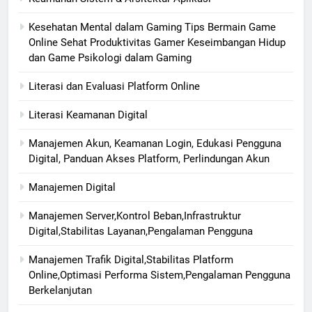
Kesehatan Mental dalam Gaming Tips Bermain Game
Online Sehat Produktivitas Gamer Keseimbangan Hidup
dan Game Psikologi dalam Gaming
Literasi dan Evaluasi Platform Online
Literasi Keamanan Digital
Manajemen Akun, Keamanan Login, Edukasi Pengguna
Digital, Panduan Akses Platform, Perlindungan Akun
Manajemen Digital
Manajemen Server,Kontrol Beban,Infrastruktur
Digital,Stabilitas Layanan,Pengalaman Pengguna
Manajemen Trafik Digital,Stabilitas Platform
Online,Optimasi Performa Sistem,Pengalaman Pengguna
Berkelanjutan