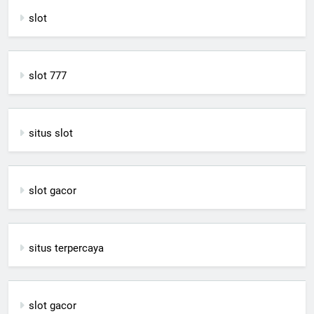
slot
slot 777
situs slot
slot gacor
situs terpercaya
slot gacor