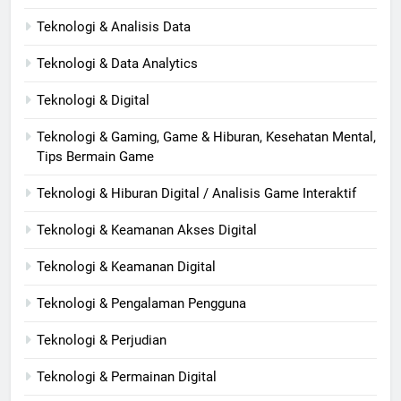
Teknologi & Analisis Data
Teknologi & Data Analytics
Teknologi & Digital
Teknologi & Gaming, Game & Hiburan, Kesehatan Mental,
Tips Bermain Game
Teknologi & Hiburan Digital / Analisis Game Interaktif
Teknologi & Keamanan Akses Digital
Teknologi & Keamanan Digital
Teknologi & Pengalaman Pengguna
Teknologi & Perjudian
Teknologi & Permainan Digital