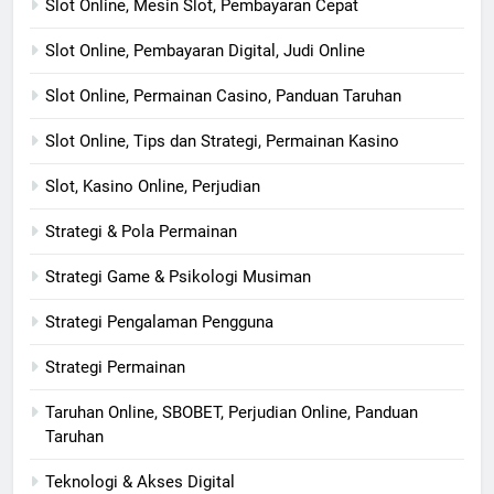
Slot Online, Mesin Slot, Pembayaran Cepat
Slot Online, Pembayaran Digital, Judi Online
Slot Online, Permainan Casino, Panduan Taruhan
Slot Online, Tips dan Strategi, Permainan Kasino
Slot, Kasino Online, Perjudian
Strategi & Pola Permainan
Strategi Game & Psikologi Musiman
Strategi Pengalaman Pengguna
Strategi Permainan
Taruhan Online, SBOBET, Perjudian Online, Panduan
Taruhan
Teknologi & Akses Digital