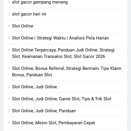
slot gacor gampang menang
slot gacor hari ini
Slot Online
Slot Online | Strategi Waktu | Analisis Pola Harian
Slot Online Terpercaya, Panduan Judi Online, Strategi
Slot, Keamanan Transaksi Slot, Slot Gacor 2026
Slot Online, Bonus Referral, Strategi Bermain, Tips Klaim
Bonus, Panduan Slot
Slot Online, Judi Online
Slot Online, Judi Online, Game Slot, Tips & Trik Slot
Slot Online, Judi Online, Panduan
Slot Online, Mesin Slot, Pembayaran Cepat