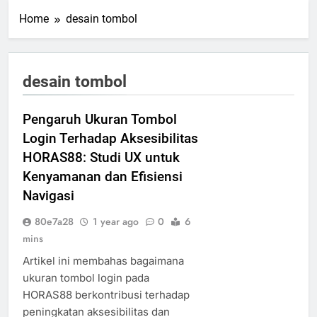
Home
desain tombol
desain tombol
Pengaruh Ukuran Tombol
Login Terhadap Aksesibilitas
HORAS88: Studi UX untuk
Kenyamanan dan Efisiensi
Navigasi
80e7a28
1 year ago
0
6
mins
Artikel ini membahas bagaimana
ukuran tombol login pada
HORAS88 berkontribusi terhadap
peningkatan aksesibilitas dan