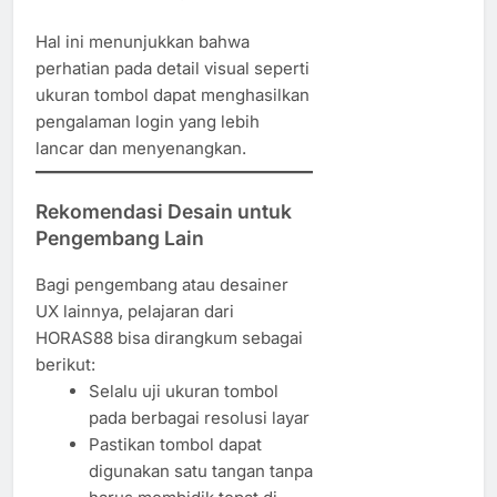
Hal ini menunjukkan bahwa
perhatian pada detail visual seperti
ukuran tombol dapat menghasilkan
pengalaman login yang lebih
lancar dan menyenangkan.
Rekomendasi Desain untuk
Pengembang Lain
Bagi pengembang atau desainer
UX lainnya, pelajaran dari
HORAS88 bisa dirangkum sebagai
berikut:
Selalu uji ukuran tombol
pada berbagai resolusi layar
Pastikan tombol dapat
digunakan satu tangan tanpa