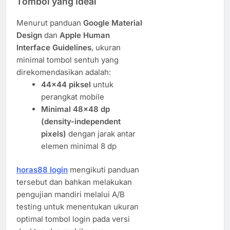
Tombol yang Ideal
Menurut panduan
Google Material
Design
dan
Apple Human
Interface Guidelines
, ukuran
minimal tombol sentuh yang
direkomendasikan adalah:
44×44 piksel
untuk
perangkat mobile
Minimal 48×48 dp
(density-independent
pixels)
dengan jarak antar
elemen minimal 8 dp
horas88 login
mengikuti panduan
tersebut dan bahkan melakukan
pengujian mandiri melalui A/B
testing untuk menentukan ukuran
optimal tombol login pada versi