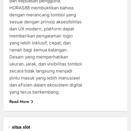
dan kepuasan pengguna.
HORAS88 membuktikan bahwa
dengan merancang tombol yang
sesuai dengan prinsip aksesibilitas
dan UX modern, platform dapat
memberikan pengalaman login
yang lebih inklusif, cepat, dan
ramah bagi semua kalangan.
Desain yang memperhatikan
ukuran, jarak, dan visibilitas tombol
secara tidak langsung menjadi
pintu masuk yang lebih manusiawi
dan efisien dalam ekosistem digital
yang terus berkembang.
Read More
situs slot