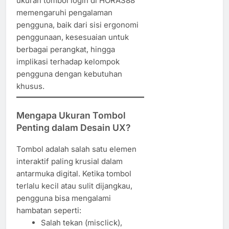
ukuran tombol login di HORAS88
memengaruhi pengalaman
pengguna, baik dari sisi ergonomi
penggunaan, kesesuaian untuk
berbagai perangkat, hingga
implikasi terhadap kelompok
pengguna dengan kebutuhan
khusus.
Mengapa Ukuran Tombol
Penting dalam Desain UX?
Tombol adalah salah satu elemen
interaktif paling krusial dalam
antarmuka digital. Ketika tombol
terlalu kecil atau sulit dijangkau,
pengguna bisa mengalami
hambatan seperti:
Salah tekan (misclick),