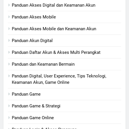
Panduan Akses Digital dan Keamanan Akun
Panduan Akses Mobile
Panduan Akses Mobile dan Keamanan Akun
Panduan Akun Digital
Panduan Daftar Akun & Akses Multi Perangkat
Panduan dan Keamanan Bermain
Panduan Digital, User Experience, Tips Teknologi,
Keamanan Akun, Game Online
Panduan Game
Panduan Game & Strategi
Panduan Game Online