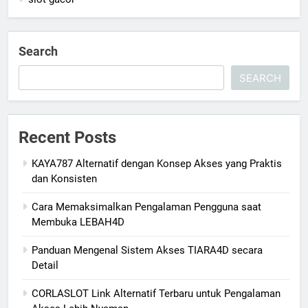
Search
SEARCH
Recent Posts
KAYA787 Alternatif dengan Konsep Akses yang Praktis
dan Konsisten
Cara Memaksimalkan Pengalaman Pengguna saat
Membuka LEBAH4D
Panduan Mengenal Sistem Akses TIARA4D secara
Detail
CORLASLOT Link Alternatif Terbaru untuk Pengalaman