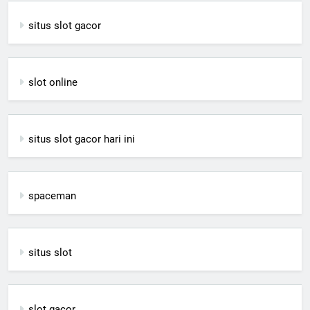
situs slot gacor
slot online
situs slot gacor hari ini
spaceman
situs slot
slot gacor