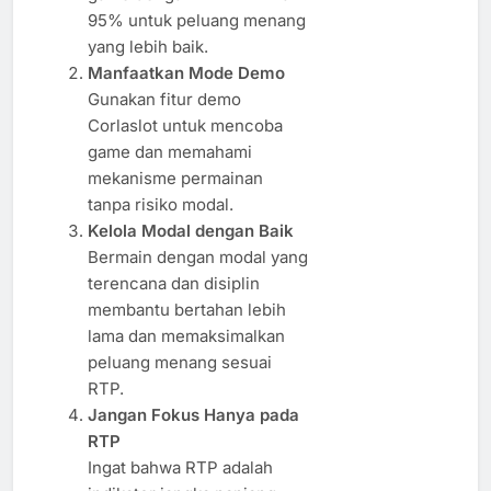
95% untuk peluang menang
yang lebih baik.
Manfaatkan Mode Demo
Gunakan fitur demo
Corlaslot untuk mencoba
game dan memahami
mekanisme permainan
tanpa risiko modal.
Kelola Modal dengan Baik
Bermain dengan modal yang
terencana dan disiplin
membantu bertahan lebih
lama dan memaksimalkan
peluang menang sesuai
RTP.
Jangan Fokus Hanya pada
RTP
Ingat bahwa RTP adalah