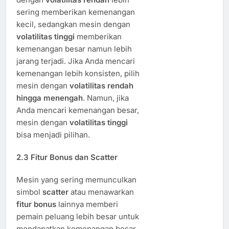
sering memberikan kemenangan
kecil, sedangkan mesin dengan
volatilitas tinggi
memberikan
kemenangan besar namun lebih
jarang terjadi. Jika Anda mencari
kemenangan lebih konsisten, pilih
mesin dengan
volatilitas rendah
hingga menengah
. Namun, jika
Anda mencari kemenangan besar,
mesin dengan
volatilitas tinggi
bisa menjadi pilihan.
2.3
Fitur Bonus dan Scatter
Mesin yang sering memunculkan
simbol
scatter
atau menawarkan
fitur bonus
lainnya memberi
pemain peluang lebih besar untuk
mendapatkan kemenangan besar.