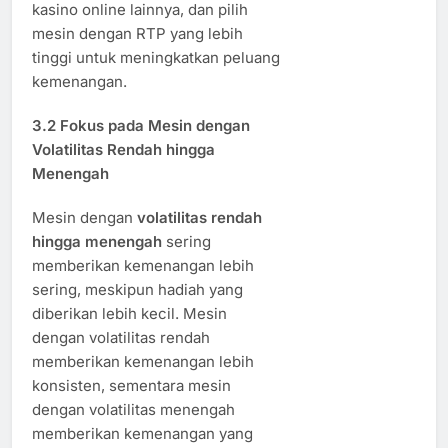
kasino online lainnya, dan pilih
mesin dengan RTP yang lebih
tinggi untuk meningkatkan peluang
kemenangan.
3.2
Fokus pada Mesin dengan
Volatilitas Rendah hingga
Menengah
Mesin dengan
volatilitas rendah
hingga menengah
sering
memberikan kemenangan lebih
sering, meskipun hadiah yang
diberikan lebih kecil. Mesin
dengan volatilitas rendah
memberikan kemenangan lebih
konsisten, sementara mesin
dengan volatilitas menengah
memberikan kemenangan yang