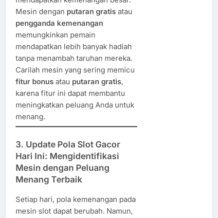
Mesin dengan
putaran gratis
atau
pengganda kemenangan
memungkinkan pemain
mendapatkan lebih banyak hadiah
tanpa menambah taruhan mereka.
Carilah mesin yang sering memicu
fitur bonus
atau
putaran gratis
,
karena fitur ini dapat membantu
meningkatkan peluang Anda untuk
menang.
3.
Update Pola Slot Gacor
Hari Ini: Mengidentifikasi
Mesin dengan Peluang
Menang Terbaik
Setiap hari, pola kemenangan pada
mesin slot dapat berubah. Namun,