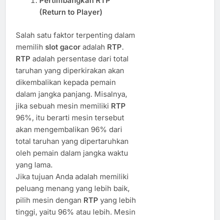
Pertimbangkan RTP
(Return to Player)
Salah satu faktor terpenting dalam
memilih
slot gacor
adalah
RTP
.
RTP
adalah persentase dari total
taruhan yang diperkirakan akan
dikembalikan kepada pemain
dalam jangka panjang. Misalnya,
jika sebuah mesin memiliki
RTP
96%, itu berarti mesin tersebut
akan mengembalikan 96% dari
total taruhan yang dipertaruhkan
oleh pemain dalam jangka waktu
yang lama.
Jika tujuan Anda adalah memiliki
peluang menang yang lebih baik,
pilih mesin dengan
RTP
yang lebih
tinggi, yaitu 96% atau lebih. Mesin