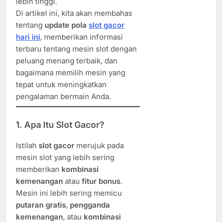
lebih tinggi.
Di artikel ini, kita akan membahas
tentang
update pola
slot gacor
hari ini
, memberikan informasi
terbaru tentang mesin slot dengan
peluang menang terbaik, dan
bagaimana memilih mesin yang
tepat untuk meningkatkan
pengalaman bermain Anda.
1.
Apa Itu Slot Gacor?
Istilah
slot gacor
merujuk pada
mesin slot yang lebih sering
memberikan
kombinasi
kemenangan
atau
fitur bonus
.
Mesin ini lebih sering memicu
putaran gratis
,
pengganda
kemenangan
, atau
kombinasi