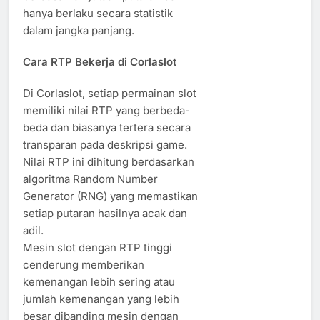
hanya berlaku secara statistik
dalam jangka panjang.
Cara RTP Bekerja di Corlaslot
Di Corlaslot, setiap permainan slot
memiliki nilai RTP yang berbeda-
beda dan biasanya tertera secara
transparan pada deskripsi game.
Nilai RTP ini dihitung berdasarkan
algoritma Random Number
Generator (RNG) yang memastikan
setiap putaran hasilnya acak dan
adil.
Mesin slot dengan RTP tinggi
cenderung memberikan
kemenangan lebih sering atau
jumlah kemenangan yang lebih
besar dibanding mesin dengan