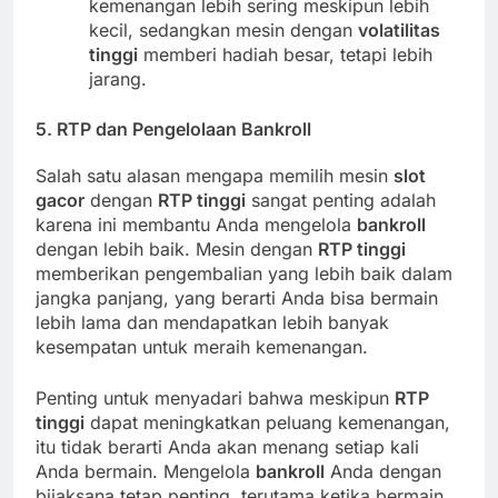
kemenangan lebih sering meskipun lebih
kecil, sedangkan mesin dengan
volatilitas
tinggi
memberi hadiah besar, tetapi lebih
jarang.
5.
RTP dan Pengelolaan Bankroll
Salah satu alasan mengapa memilih mesin
slot
gacor
dengan
RTP tinggi
sangat penting adalah
karena ini membantu Anda mengelola
bankroll
dengan lebih baik. Mesin dengan
RTP tinggi
memberikan pengembalian yang lebih baik dalam
jangka panjang, yang berarti Anda bisa bermain
lebih lama dan mendapatkan lebih banyak
kesempatan untuk meraih kemenangan.
Penting untuk menyadari bahwa meskipun
RTP
tinggi
dapat meningkatkan peluang kemenangan,
itu tidak berarti Anda akan menang setiap kali
Anda bermain. Mengelola
bankroll
Anda dengan
bijaksana tetap penting, terutama ketika bermain