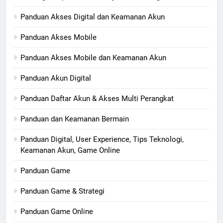
Panduan Akses Digital dan Keamanan Akun
Panduan Akses Mobile
Panduan Akses Mobile dan Keamanan Akun
Panduan Akun Digital
Panduan Daftar Akun & Akses Multi Perangkat
Panduan dan Keamanan Bermain
Panduan Digital, User Experience, Tips Teknologi,
Keamanan Akun, Game Online
Panduan Game
Panduan Game & Strategi
Panduan Game Online