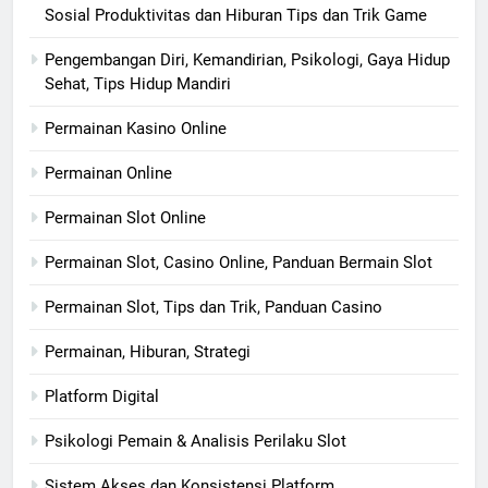
Sosial Produktivitas dan Hiburan Tips dan Trik Game
Pengembangan Diri, Kemandirian, Psikologi, Gaya Hidup
Sehat, Tips Hidup Mandiri
Permainan Kasino Online
Permainan Online
Permainan Slot Online
Permainan Slot, Casino Online, Panduan Bermain Slot
Permainan Slot, Tips dan Trik, Panduan Casino
Permainan, Hiburan, Strategi
Platform Digital
Psikologi Pemain & Analisis Perilaku Slot
Sistem Akses dan Konsistensi Platform