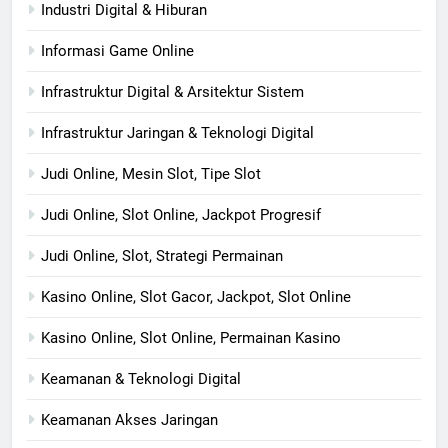
Industri Digital & Hiburan
Informasi Game Online
Infrastruktur Digital & Arsitektur Sistem
Infrastruktur Jaringan & Teknologi Digital
Judi Online, Mesin Slot, Tipe Slot
Judi Online, Slot Online, Jackpot Progresif
Judi Online, Slot, Strategi Permainan
Kasino Online, Slot Gacor, Jackpot, Slot Online
Kasino Online, Slot Online, Permainan Kasino
Keamanan & Teknologi Digital
Keamanan Akses Jaringan