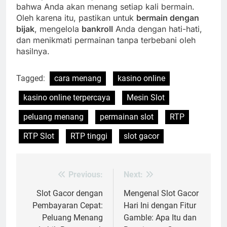
bahwa Anda akan menang setiap kali bermain.
Oleh karena itu, pastikan untuk
bermain dengan
bijak
, mengelola
bankroll
Anda dengan hati-hati,
dan menikmati permainan tanpa terbebani oleh
hasilnya.
Tagged:
cara menang
kasino online
kasino online terpercaya
Mesin Slot
peluang menang
permainan slot
RTP
RTP Slot
RTP tinggi
slot gacor
Previous:
Next:
Post
navigation
Slot Gacor dengan
Mengenal Slot Gacor
Pembayaran Cepat:
Hari Ini dengan Fitur
Peluang Menang
Gamble: Apa Itu dan