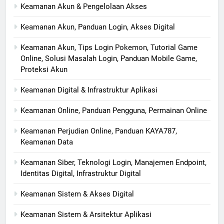
Keamanan Akun & Pengelolaan Akses
Keamanan Akun, Panduan Login, Akses Digital
Keamanan Akun, Tips Login Pokemon, Tutorial Game
Online, Solusi Masalah Login, Panduan Mobile Game,
Proteksi Akun
Keamanan Digital & Infrastruktur Aplikasi
Keamanan Online, Panduan Pengguna, Permainan Online
Keamanan Perjudian Online, Panduan KAYA787,
Keamanan Data
Keamanan Siber, Teknologi Login, Manajemen Endpoint,
Identitas Digital, Infrastruktur Digital
Keamanan Sistem & Akses Digital
Keamanan Sistem & Arsitektur Aplikasi