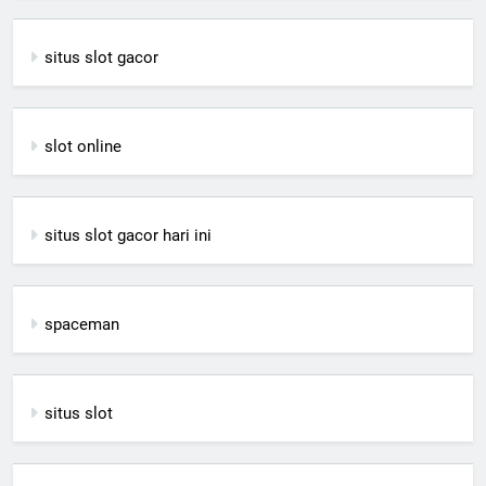
situs slot gacor
slot online
situs slot gacor hari ini
spaceman
situs slot