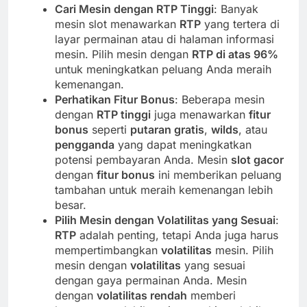
Cari Mesin dengan RTP Tinggi
: Banyak
mesin slot menawarkan
RTP
yang tertera di
layar permainan atau di halaman informasi
mesin. Pilih mesin dengan
RTP di atas 96%
untuk meningkatkan peluang Anda meraih
kemenangan.
Perhatikan Fitur Bonus
: Beberapa mesin
dengan
RTP tinggi
juga menawarkan
fitur
bonus
seperti
putaran gratis
,
wilds
, atau
pengganda
yang dapat meningkatkan
potensi pembayaran Anda. Mesin
slot gacor
dengan
fitur bonus
ini memberikan peluang
tambahan untuk meraih kemenangan lebih
besar.
Pilih Mesin dengan Volatilitas yang Sesuai
:
RTP
adalah penting, tetapi Anda juga harus
mempertimbangkan
volatilitas
mesin. Pilih
mesin dengan
volatilitas
yang sesuai
dengan gaya permainan Anda. Mesin
dengan
volatilitas rendah
memberi