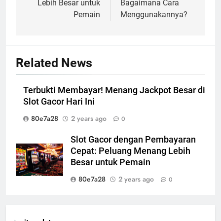
Lebih Besar untuk
Bagaimana Cara
Pemain
Menggunakannya?
Related News
Terbukti Membayar! Menang Jackpot Besar di
Slot Gacor Hari Ini
80e7a28
2 years ago
0
Slot Gacor dengan Pembayaran
Cepat: Peluang Menang Lebih
Besar untuk Pemain
80e7a28
2 years ago
0